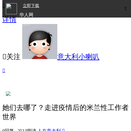

立即下载

华人网
详情
欧洲华人生活APP

关注
意大利小喇叭

她们去哪了？走进疫情后的米兰性工作者
世界
0回复 2513阅读
人在意大利
