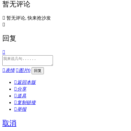
暂无评论

暂无评论, 快来抢沙发

回复


表情

图片
0

返回本版

分享

道具

复制链接

举报
取消