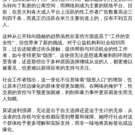
头转向了私密的公寓空间，而网络则成为主要的联络平台。目
前，在意大利各大成人平台上活跃的性工作者广告数量高达三
到四千条，而真正仍活跃在米兰主要街道上的，仅有不到五百
人。
这种从公开转向隐秘的趋势虽然在某些方面提高了“工作的安
全性”，但也带来了新的挑战。对于公益机构和社会组织而
言，过去还能通过街头接触，提供帮助与对话机会的性工作
者，如今变得更加“隐形”。这使得无论是想逃离被剥削环境的
受害者，还是那些出于多种原因选择继续从业的人，都更难以
被看见，也更难以获得应有的支持与关注。
社会工作者指出，这一变化不仅意味着“隐形人口”的增加，也
让原本已经边缘化的群体变得更加脆弱。在网络的掩护下，性
交易的管控与干预更加困难，剥削和暴力事件更容易发生而无
人知晓。
莫诺波利强调，无论是出于自主选择还是迫于生计的无奈，从
业者的生存权与安全权都应受到尊重和保障。她呼吁社会对这
个群体给予更多理解和实际支持，而非一味地将其标签化或边
缘化。