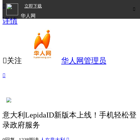

立即下载

华人网
详情
欧洲华人生活APP

关注
华人网管理员

意大利LepidaID新版本上线！手机轻松登
录政府服务
0回复 1238阅读
人在意大利
