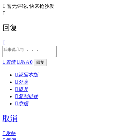

暂无评论, 快来抢沙发

回复


表情

图片
0

返回本版

分享

道具

复制链接

举报
取消

发帖