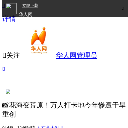

立即下载

华人网
详情
欧洲华人生活APP

关注
华人网管理员

📸花海变荒原！万人打卡地今年惨遭干旱
重创
0回复 1246阅读
人在意大利
