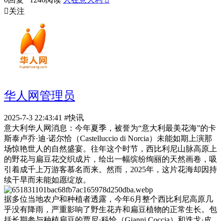

关注
华人网管理员
2025-7-3 22:43:41
#快讯
意大利华人网消息：今年夏季，被誉为“意大利最美花海”的卡
斯泰卢乔·迪·诺尔恰（Castelluccio di Norcia）未能如期上演那
场惊艳世人的自然盛宴。往年这个时节，西比利尼山脉高原上
的野花与扁豆花交织成片，绘出一幅缤纷绚丽的天然画卷，吸
引着成千上万游客慕名而来。然而，2025年，这片花海却因持
续干旱而未能如愿绽放。
据多位当地农户和种植者透露，今年6月整个西比利尼高原几
乎没有降雨，严重影响了野生花卉和扁豆植物的正常生长。包
括长期参与种植扁豆的贾尼·科恰（Gianni Coccia）和迭戈·皮