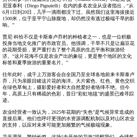
尼亚泰利（Diego Pignatelli）在内的多名农业从业者指出，“从
6月1日到20日，几乎一滴雨都没下过。虽然我们这里海拔接近
1500米，位于亚平宁山脉腹地，却仍然没有逃过极端干旱的影
响。”
贾尼·科恰不仅是卡斯泰卢乔村的种植者之一，也是一位积极
投身当地文化推广的市政官员。他强调，干旱不只是让扁豆花
的花期受损，更严重打击了整个高原的生态平衡和旅游经
济。“这片花海不仅是农业产出的象征，更是整个地区的文化
标签和夏季旅游的重要名片。”
往年此时，成千上万游客会自全国乃至全球各地前来卡斯泰卢
乔，只为亲眼目睹这片花的海洋。大片紫色、红色、黄色交织
在绿色草甸上，摄影爱好者和大自然爱好者络绎不绝。但今
年，高原上只有稀疏的色彩，昔日“彩虹地毯”的盛景已难寻踪
迹。
农业经营者一致认为，2025年花期的“失色”是气候异常造成的
直接后果。他们也呼吁更强的水资源调配机制以及对山区农业
的支持，以应对未来可能更加频繁的气候极端现象。
花虽凋落，警钟长鸣。这场“未开放的花海”提醒我们，全球气