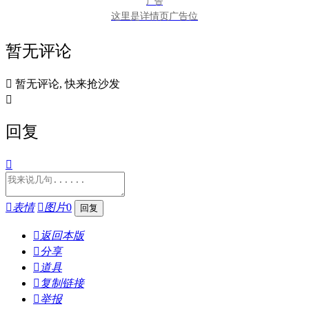
广告
这里是详情页广告位
暂无评论

暂无评论, 快来抢沙发

回复


表情

图片
0

返回本版

分享

道具

复制链接

举报