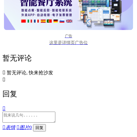
广告
这里是详情页广告位
暂无评论

暂无评论, 快来抢沙发

回复


表情

图片
0