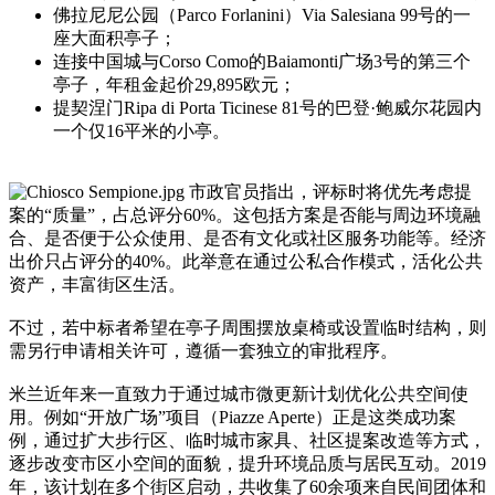
佛拉尼尼公园（Parco Forlanini）Via Salesiana 99号的一
座大面积亭子；
连接中国城与Corso Como的Baiamonti广场3号的第三个
亭子，年租金起价29,895欧元；
提契涅门Ripa di Porta Ticinese 81号的巴登·鲍威尔花园内
一个仅16平米的小亭。
市政官员指出，评标时将优先考虑提
案的“质量”，占总评分60%。这包括方案是否能与周边环境融
合、是否便于公众使用、是否有文化或社区服务功能等。经济
出价只占评分的40%。此举意在通过公私合作模式，活化公共
资产，丰富街区生活。
不过，若中标者希望在亭子周围摆放桌椅或设置临时结构，则
需另行申请相关许可，遵循一套独立的审批程序。
米兰近年来一直致力于通过城市微更新计划优化公共空间使
用。例如“开放广场”项目（Piazze Aperte）正是这类成功案
例，通过扩大步行区、临时城市家具、社区提案改造等方式，
逐步改变市区小空间的面貌，提升环境品质与居民互动。2019
年，该计划在多个街区启动，共收集了60余项来自民间团体和