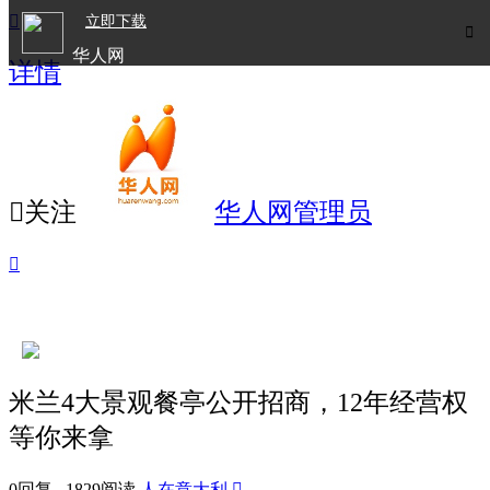

立即下载

华人网
详情
欧洲华人生活APP

关注
华人网管理员

米兰4大景观餐亭公开招商，12年经营权
等你来拿
0回复 1829阅读
人在意大利
