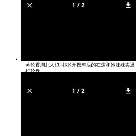
蒋伦香湖北人也叫KK开按摩店的在这和她妹妹卖逼
打轮盘