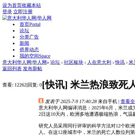
设为首页
收藏本站
登录
立即注册
首页
Portal
论坛
分类广告
新闻
侨界动态
我的空间
Space
意大利华人网|华人网
»
论坛
›
社区板块
›
人在意大利
›
快讯
›
米
返回列表
发布新帖
[快讯]
米兰热浪致死
查看:
12262
|
回复:
0
发表于 2025-7-9 17:40:28
来自手机
|
查看全
意大利华人网编译消息：2025年6月，米兰
2日这10天内，欧洲多地遭遇极端热浪，气
研究人员采用同行评审的科学方法对12个欧
人。在这12座城市中，米兰的死亡人数位列