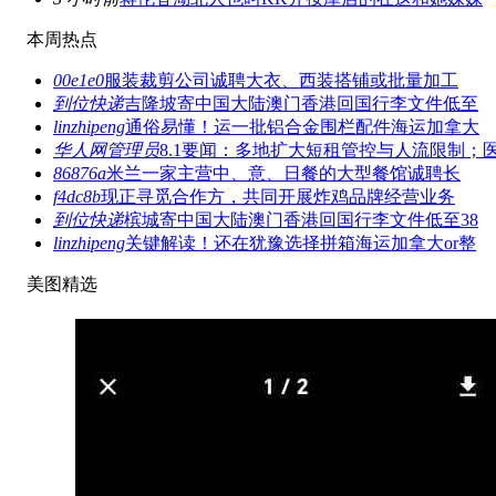
本周热点
00e1e0
服装裁剪公司诚聘大衣、西装搭铺或批量加工
到位快递
吉隆坡寄中国大陆澳门香港回国行李文件低至
linzhipeng
通俗易懂！运一批铝合金围栏配件海运加拿大
华人网管理员
8.1要闻：多地扩大短租管控与人流限制；
86876a
米兰一家主营中、意、日餐的大型餐馆诚聘长
f4dc8b
现正寻觅合作方，共同开展炸鸡品牌经营业务
到位快递
槟城寄中国大陆澳门香港回国行李文件低至38
linzhipeng
关键解读！还在犹豫选择拼箱海运加拿大or整
美图精选