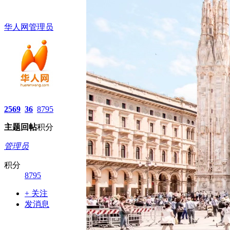
华人网管理员
2569
36
8795
主题
回帖
积分
管理员
积分
8795
+ 关注
发消息