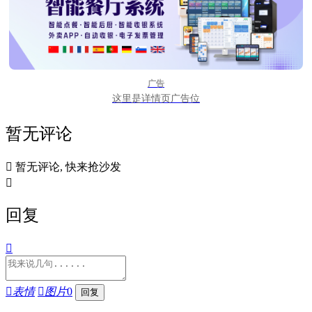
广告
这里是详情页广告位
暂无评论

暂无评论, 快来抢沙发

回复


表情

图片
0