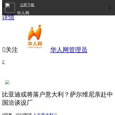

立即下载

华人网
详情
欧洲华人生活APP

关注
华人网管理员

比亚迪或将落户意大利？萨尔维尼亲赴中
国洽谈设厂
0回复 1932阅读
人在意大利
