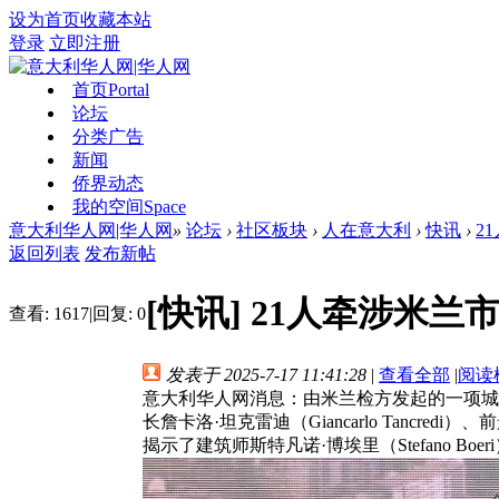
设为首页
收藏本站
登录
立即注册
首页
Portal
论坛
分类广告
新闻
侨界动态
我的空间
Space
意大利华人网|华人网
»
论坛
›
社区板块
›
人在意大利
›
快讯
›
2
返回列表
发布新帖
[快讯]
21人牵涉米兰
查看:
1617
|
回复:
0
发表于 2025-7-17 11:41:28
|
查看全部
|
阅读
意大利华人网消息：由米兰检方发起的一项城市
长詹卡洛·坦克雷迪（Giancarlo Tancredi
揭示了建筑师斯特凡诺·博埃里（Stefano 