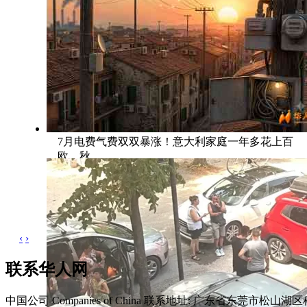
7月电费气费双双暴涨！意大利家庭一年多花上百
欧，秋
‹
›
联系华人网
中国公司 Companies of China
联系地址: 广东省东莞市松山湖区科