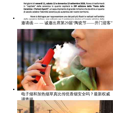
邀请函 — — 诚邀出席第29届“陶瓷节——开门迎客”
电子烟和加热烟草真比传统香烟安全吗？最新权威
调查揭