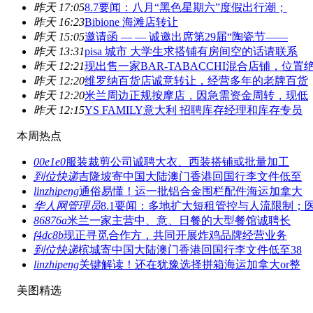
昨天 17:05
8.7要闻：八月“黑色星期六”度假出行潮；
昨天 16:23
Bibione 海滩店转让
昨天 15:05
邀请函 — — 诚邀出席第29届“陶瓷节——
昨天 13:31
pisa 城市 大学生求搭铺有房间空的话请联系
昨天 12:21
现出售一家BAR-TABACCHI混合店铺，位置
昨天 12:20
维罗纳百货店诚意转让，经营多年的老牌百货
昨天 12:20
米兰周边正规按摩店，因急需资金周转，现低
昨天 12:15
YS FAMILY意大利 招聘库存经理和库存专员
本周热点
00e1e0
服装裁剪公司诚聘大衣、西装搭铺或批量加工
到位快递
吉隆坡寄中国大陆澳门香港回国行李文件低至
linzhipeng
通俗易懂！运一批铝合金围栏配件海运加拿大
华人网管理员
8.1要闻：多地扩大短租管控与人流限制；
86876a
米兰一家主营中、意、日餐的大型餐馆诚聘长
f4dc8b
现正寻觅合作方，共同开展炸鸡品牌经营业务
到位快递
槟城寄中国大陆澳门香港回国行李文件低至38
linzhipeng
关键解读！还在犹豫选择拼箱海运加拿大or整
美图精选