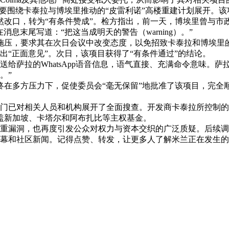
主要围绕卡泰拉与博埃里推动的“皮雷利诺”高楼重建计划展开。
会突然改口，转为“有条件赞成”。检方指出，前一天，博埃里曾与
息末尾写道：“把这当成明天的警告（warning）。”
里诺尼施压，要求其在次日会议中改变态度，以免招致卡泰拉和博埃
出“正面意见”。次日，该项目获得了“有条件通过”的结论。
给萨拉的WhatsApp语音信息，语气直接、充满命令意味。
。”
尼最终在多方压力下，促使委员会“毫无保留”地批准了该项目，
部门已对相关人员和机构展开了全面搜查。开发商卡泰拉所控制的C
涵盖新加坡、卡塔尔和阿布扎比等主权基金。
重漏洞，也再度引发公众对权力与资本交织的广泛质疑。后续调
幕和社区新闻。记得点赞、转发，让更多人了解米兰正在发生的