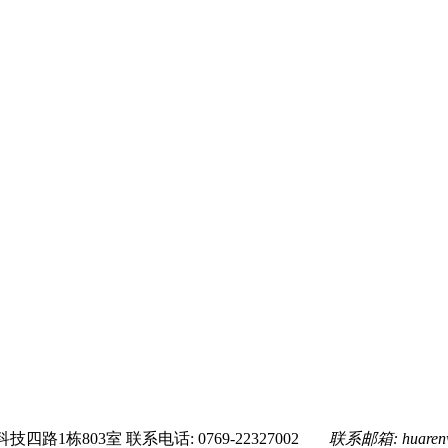
技四路1栋803室
联系电话: 0769-22327002
联系邮箱:
huare