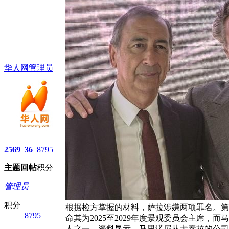
华人网管理员
2569
36
8795
主题
回帖
积分
管理员
积分
根据检方掌握的材料，萨拉涉嫌两项罪名。第一
8795
命其为2025至2029年度景观委员会主席
人之一。资料显示，马里诺尼从卡泰拉的公司