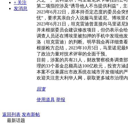
+ 关注
第二项指控涉及“诱导他人不当提供利益”，
发消息
2023年6月22日，原本持否定态度的委员
忧”，要求其亲自介入说服马里诺尼。博埃里在消
2023年6月21日，坦克雷迪曾直接向马
并未根据委员会建议修改项目，但仍表示会给
调查人员还在博埃里被扣押的手机中发现他发送
洛（坦克雷迪）的判断。明早我会再详细查看
根据检方总结，2023年10月5日，马里诺
了政治力量对技术评审的全面干预。
目前，涉案的共有21人，财政警察税务调查
理的33个基金总额高达100亿欧元，投资方
本案不仅暴露出市政系统在城市开发领域的严
欢迎关注意大利华人网，获取更多城市治理内
回复
使用道具
举报
返回列表
发布新帖
最新话题