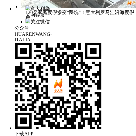
意大利华
120个家庭度假惨变“踩坑”！意大利罗马涅沿海度假
人网客服
屋
关注微信
公众号
HUARENWANG-
ITALIA
下载APP