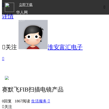

立即下载

华人网
详情
欧洲华人生活APP

关注
淮安富汇电子

赛默飞FIB扫描电镜产品
0回复 1867阅读
生活服务


关注