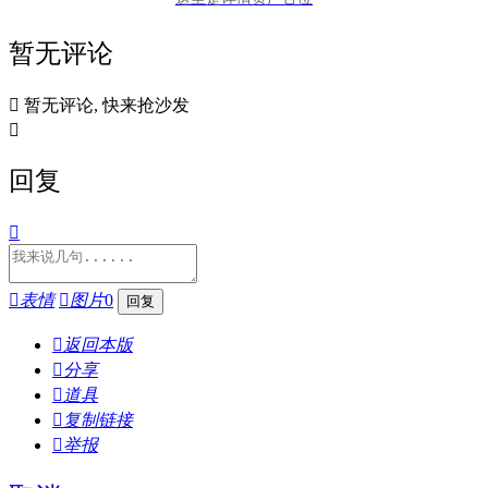
暂无评论

暂无评论, 快来抢沙发

回复


表情

图片
0

返回本版

分享

道具

复制链接

举报