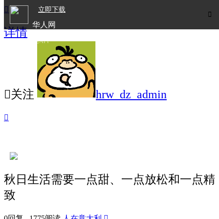

立即下载

华人网
详情
欧洲华人生活APP

关注
hrw_dz_admin

秋日生活需要一点甜、一点放松和一点精
致
0回复 1775阅读
人在意大利
