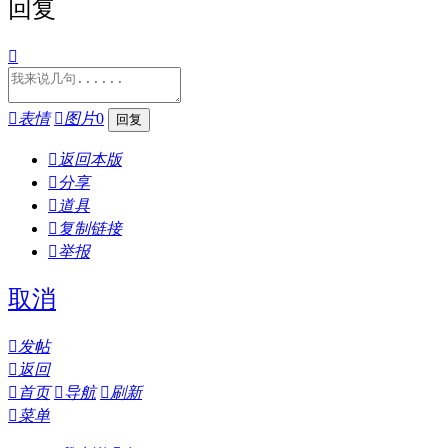
回复


表情

图片
0

返回本版

分享

道具

复制链接

举报
取消

发帖

返回

首页

导航

刷新

菜单