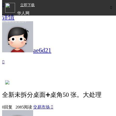

立即下载

华人网
详情
欧洲华人生活APP
ae6d21

全新未拆分桌面➕桌角50 张。大处理
0回复 2085阅读
交易市场
