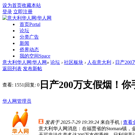
设为首页
收藏本站
登录
立即注册
首页
Portal
论坛
分类广告
新闻
侨界动态
我的空间
Space
意大利华人网|华人网
»
论坛
›
社区板块
›
人在意大利
›
日产20
返回列表
发布新帖
日产200万支假烟！
查看:
1551
|
回复:
0
华人网管理员
发表于 2025-7-29 19:39:24
来自手机
|
查看
意大利华人网消息：在福贾省的Stornara
天可非法生产多达200万支假香烟，日利润高