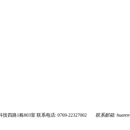
技四路1栋803室
联系电话: 0769-22327002
联系邮箱:
huare