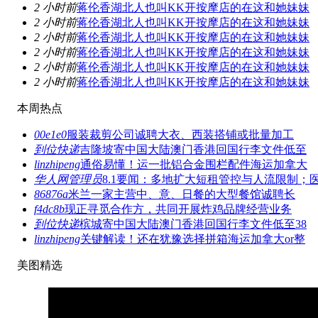
2 小时前
蒋伦香湖北人也叫KK开按摩店的在这和她妹妹
2 小时前
蒋伦香湖北人也叫KK开按摩店的在这和她妹妹
2 小时前
蒋伦香湖北人也叫KK开按摩店的在这和她妹妹
2 小时前
蒋伦香湖北人也叫KK开按摩店的在这和她妹妹
2 小时前
蒋伦香湖北人也叫KK开按摩店的在这和她妹妹
2 小时前
蒋伦香湖北人也叫KK开按摩店的在这和她妹妹
本周热点
00e1e0
服装裁剪公司诚聘大衣、西装搭铺或批量加工
到位快递
吉隆坡寄中国大陆澳门香港回国行李文件低至
linzhipeng
通俗易懂！运一批铝合金围栏配件海运加拿大
华人网管理员
8.1要闻：多地扩大短租管控与人流限制；
86876a
米兰一家主营中、意、日餐的大型餐馆诚聘长
f4dc8b
现正寻觅合作方，共同开展炸鸡品牌经营业务
到位快递
槟城寄中国大陆澳门香港回国行李文件低至38
linzhipeng
关键解读！还在犹豫选择拼箱海运加拿大or整
美图精选