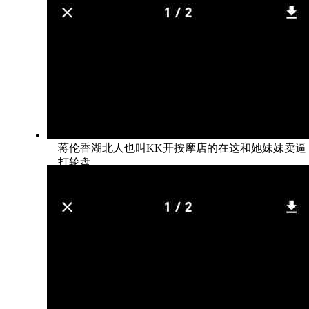
蒋伦香湖北人也叫KK开按摩店的在这和她妹妹卖逼
打轮盘