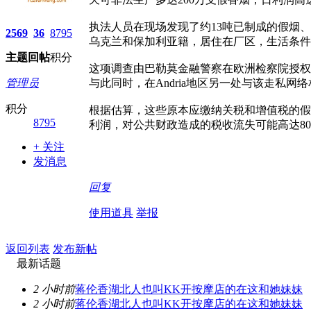
执法人员在现场发现了约13吨已制成的假烟
2569
36
8795
乌克兰和保加利亚籍，居住在厂区，生活条件
主题
回帖
积分
这项调查由巴勒莫金融警察在欧洲检察院授权
管理员
与此同时，在Andria地区另一处与该走私
积分
根据估算，这些原本应缴纳关税和增值税的假
8795
利润，对公共财政造成的税收流失可能高达80
+ 关注
发消息
回复
使用道具
举报
返回列表
发布新帖
最新话题
2 小时前
蒋伦香湖北人也叫KK开按摩店的在这和她妹妹
2 小时前
蒋伦香湖北人也叫KK开按摩店的在这和她妹妹