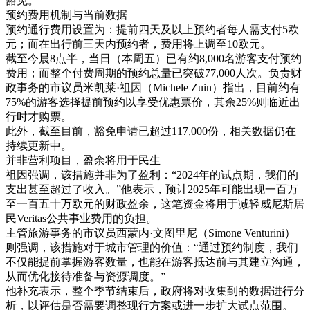
豁免。
预约费用机制与当前数据
预约通行费用设置为：提前四天及以上预约者每人需支付5欧
元；而在出行前三天内预约者，费用将上调至10欧元。
截至今晨8点半，当日（本周五）已有约8,000名游客支付预约
费用；而整个付费周期的预约总量已突破77,000人次。负责财
政事务的市议员米凯莱·祖因（Michele Zuin）指出，目前约有
75%的游客选择提前预约以享受优惠票价，其余25%则临近出
行时才购票。
此外，截至目前，豁免申请已超过117,000份，相关数据仍在
持续更新中。
并非营利项目，盈余将用于民生
祖因强调，该措施并非为了盈利：“2024年的试点期，我们的
支出甚至超过了收入。”他表示，预计2025年可能出现一百万
至一百五十万欧元的财政盈余，这笔资金将用于减轻威尼斯居
民Veritas公共事业费用的负担。
主管旅游事务的市议员西蒙内·文图里尼（Simone Venturini）
则强调，该措施对于城市管理的价值：“通过预约制度，我们
不仅能提前掌握游客数量，也能在游客抵达前与其建立沟通，
从而优化接待准备与资源调度。”
他补充表示，整个季节结束后，政府将对收集到的数据进行分
析，以评估是否需要调整现行方案或进一步扩大试点范围。