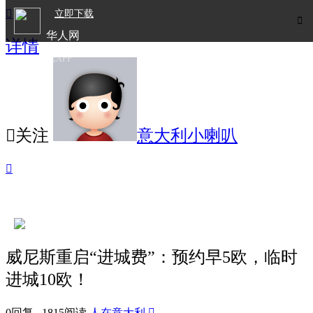

立即下载

华人网
详情
欧洲华人生活APP

关注
意大利小喇叭

威尼斯重启“进城费”：预约早5欧，临时
进城10欧！
0回复 1815阅读
人在意大利
