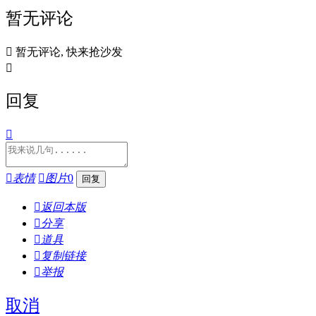
暂无评论

暂无评论, 快来抢沙发

回复


表情

图片
0

返回本版

分享

道具

复制链接

举报
取消