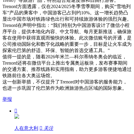
Treno）等旅游产品，特别适合短途度假和自由行游客。
Trenord方面透露，仅在2024/2025冬季雪季期间，购买“雪地列
车”产品的乘客中，中国游客已占到约10%。这一增长趋势凸
显出中国市场对铁路绿色出行和可持续旅游体验的强烈兴趣。
Trenord在声明中指出：“我们特别为中国游客设计了微信小程
序平台，提供本地化内容、中文导航、每月更新推送，确保旅
客在使用中获得直观而愉快的体验。此次微信账号的开通，是
公司推动国际化和数字化战略的重要一步，目标是让火车成为
探索伦巴第的舒适、环保、智能的首选交通工具。”
值得一提的是，随着2026年米兰—科尔蒂纳冬奥会的临近，
Trenord还将在微信平台上推出专属奥运板块，发布赛事期间
的交通方案、推荐线路和实用指南，助力更多游客便捷地通过
铁路前往各大奥运场馆。
这一创新举措，不仅提升了Trenord对中国游客的服务能力，
也进一步巩固了伦巴第作为欧洲旅游热点区域的国际形象。
举报

人在意大利

关注