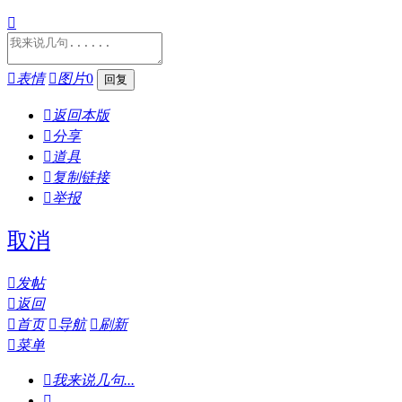


表情

图片
0

返回本版

分享

道具

复制链接

举报
取消

发帖

返回

首页

导航

刷新

菜单

我来说几句...
