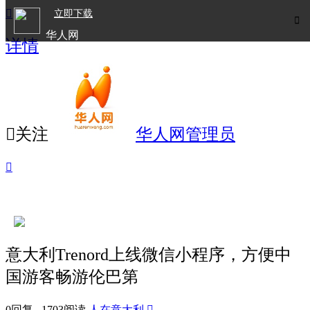

立即下载

华人网
详情
欧洲华人生活APP

关注
华人网管理员

意大利Trenord上线微信小程序，方便中
国游客畅游伦巴第
0回复 1703阅读
人在意大利
