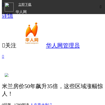

立即下载

华人网
详情
欧洲华人生活APP

关注
华人网管理员

米兰房价50年飙升35倍，这些区域涨幅惊
人！
0回复 1789阅读
人在意大利
