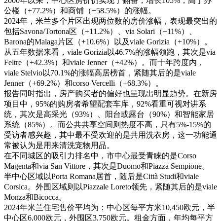
2000年以来，中心区房价仍实现了翻番，增长105%，高于办
公楼（+77.2%）和商铺（+58.5%）的涨幅。
2024年，米兰多个片区出现两位数的房价涨幅，表现最突出的
包括Savona/Tortona区（+11.2%）、via Solari（+11%）、
Barona的Malaga片区（+10.6%）以及viale Gorizia（+10%）。
从五年数据来看，viale Gorizia以46.7%的涨幅领跑，其次是via
Feltre（+42.3%）和viale Jenner（+42%）。而十年跨度内，
viale Stelvio以70.1%的涨幅高居榜首，紧随其后的是viale
Jenner（+69.2%）和corso Vercelli（+68.3%）。
报告同时指出，房产购买者的偏好也呈现出明显趋势。在新房
项目中，95%的购房者希望配套车库，92%看重可视对讲系
统，其次是高采光（93%）、阳台或露台（90%）和智能家居
系统（85%）。而公共共享空间则热度不高，只有5%-15%的
受访者感兴趣，其中最不受欢迎的是共用洗衣房，这一功能通
常被认为是用来清洗宠物用品。
在不同城区的吸引力排名中，市中心最受青睐的是Corso
Magenta和via San Vittore，其次是Duomo和Piazza Sempione。
半中心区域以Porta Romana居首，随后是Città Studi和viale
Corsica。外围区域则以Piazzale Loreto领先，紧随其后的是viale
Monza和Bicocca。
2024年米兰住宅售价平均为：中心区每平方米10,450欧元，半
中心区6,000欧元，外围区3,750欧元。租金方面，年均每平方