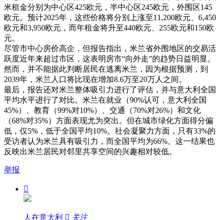
米租金分别为中心区425欧元，半中心区245欧元，外围区145
欧元。预计2025年，这些价格将分别上涨至11,200欧元、6,450
欧元和3,950欧元，而年租金将升至440欧元、255欧元和150欧
元。
尽管市中心房价高企，但报告指出，米兰省外围地区的交易活
跃度近年来超过市区，这表明房市“向外走”的趋势日益明显。
然而，并不能据此判断居民在逃离米兰，因为根据预测，到
2039年，米兰人口将比现在增加8.6万至20万人之间。
最后，报告还对米兰整体吸引力进行了评估，并与意大利全国
平均水平进行了对比。米兰在就业（90%认可，意大利全国
45%）、教育（99%对10%）、交通（70%对26%）和文化
（68%对35%）方面表现尤为突出。但在城市绿化方面得分偏
低，仅5%，低于全国平均10%。社会凝聚力方面，只有33%的
受访者认为米兰具有吸引力，而全国平均为66%。这一结果也
反映出米兰居民对邻里共享空间的兴趣相对较低。
举报

人在意大利

关注