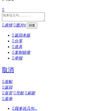


表情

图片
0

返回本版

分享

道具

复制链接

举报
取消

发帖

返回

首页

导航

刷新

菜单

我来说几句...