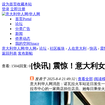
设为首页
收藏本站
登录
立即注册
首页
Portal
论坛
分类广告
新闻
侨界动态
我的空间
Space
意大利华人网|华人网
»
论坛
›
社区板块
›
人在意大利
›
快讯
›
震
返回列表
发布新帖
[快讯]
震惊！意大利
查看:
1504
|
回复:
0
发表于 2025-8-4 21:49:32
|
查看全部
|
阅读
意大利华人网消息：诺瓦拉火车站近日发生一起
拉市中心的一家商店担任店员。她每日乘坐火