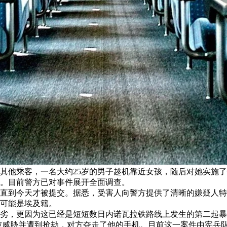
其他乘客，一名大约25岁的男子趁机靠近女孩，随后对她实施
。目前警方已对事件展开全面调查。
直到今天才被提交。据悉，受害人向警方提供了清晰的嫌疑人特
可能是埃及籍。
，更因为这已经是短短数日内诺瓦拉铁路线上发生的第二起暴力事件。
轻男子被威胁并遭到抢劫，对方夺走了他的手机。目前这一案件由宪兵