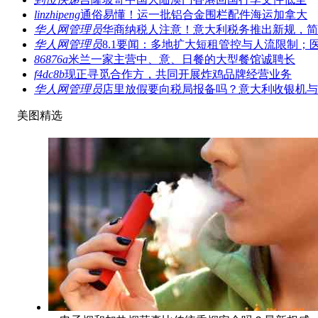
linzhipeng
通俗易懂！运一批铝合金围栏配件海运加拿大
华人网管理员
华商纳税人注意！意大利税务推出新规，简
华人网管理员
8.1要闻：多地扩大短租管控与人流限制；
86876a
米兰一家主营中、意、日餐的大型餐馆诚聘长
f4dc8b
现正寻觅合作方，共同开展炸鸡品牌经营业务
华人网管理员
店里放假要向税局报备吗？意大利收银机与
美图精选