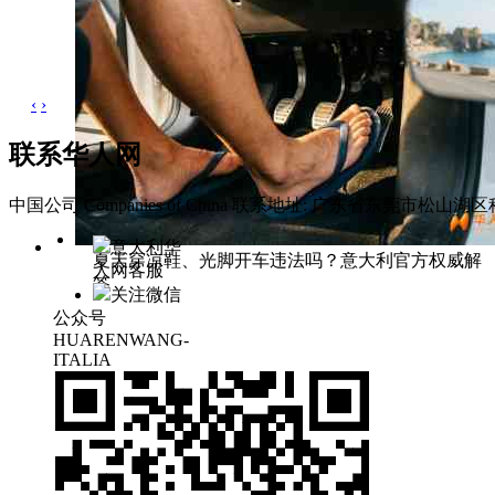
‹
›
联系华人网
中国公司 Companies of China
联系地址: 广东省东莞市松山湖区科
意大利华
夏天穿凉鞋、光脚开车违法吗？意大利官方权威解
人网客服
答
关注微信
公众号
HUARENWANG-
ITALIA