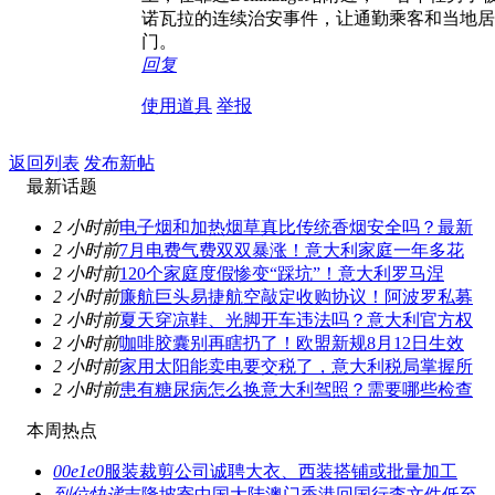
诺瓦拉的连续治安事件，让通勤乘客和当地居
门。
回复
使用道具
举报
返回列表
发布新帖
最新话题
2 小时前
电子烟和加热烟草真比传统香烟安全吗？最新
2 小时前
7月电费气费双双暴涨！意大利家庭一年多花
2 小时前
120个家庭度假惨变“踩坑”！意大利罗马涅
2 小时前
廉航巨头易捷航空敲定收购协议！阿波罗私募
2 小时前
夏天穿凉鞋、光脚开车违法吗？意大利官方权
2 小时前
咖啡胶囊别再瞎扔了！欧盟新规8月12日生效
2 小时前
家用太阳能卖电要交税了，意大利税局掌握所
2 小时前
患有糖尿病怎么换意大利驾照？需要哪些检查
本周热点
00e1e0
服装裁剪公司诚聘大衣、西装搭铺或批量加工
到位快递
吉隆坡寄中国大陆澳门香港回国行李文件低至