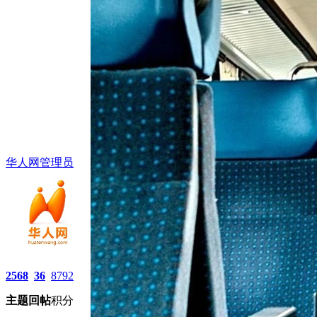
华人网管理员
2568
36
8792
主题
回帖
积分