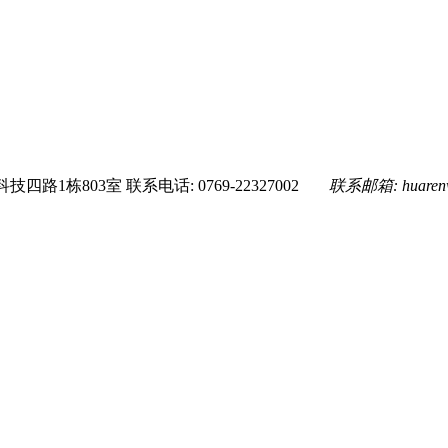
技四路1栋803室
联系电话: 0769-22327002
联系邮箱:
huare