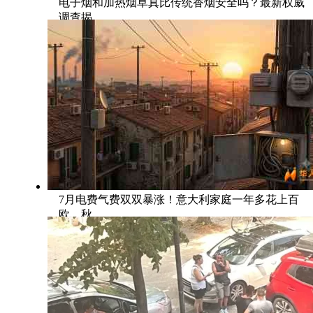
电子烟和加热烟草真比传统香烟安全吗？最新权威
调查揭
7月电费气费双双暴涨！意大利家庭一年多花上百
欧，秋