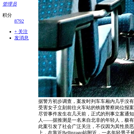
管理员
积分
8792
+ 关注
发消息
据警方初步调查，案发时列车车厢内几乎没有
受害女子立刻前往火车站的铁路警察岗位报案
尽管事件发生在几天前，正式的刑事立案通知
人——据推测是一名来自北非的年轻人，极有
此案引发了社会广泛关注，不仅因为其性质恶劣
上，在靠近Bellinzago站附近，一名年