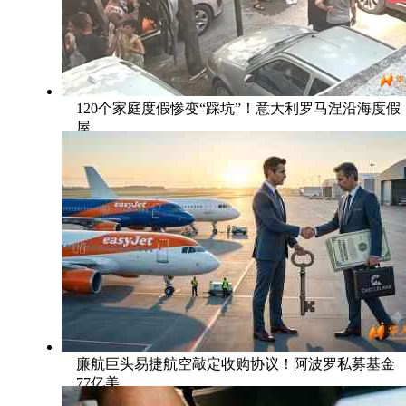
120个家庭度假惨变“踩坑”！意大利罗马涅沿海度假
屋
廉航巨头易捷航空敲定收购协议！阿波罗私募基金
77亿美