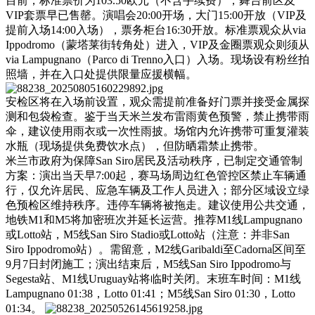
目前，标准票价为103.50欧元（不含手续费），舞台前区及
VIP套票早已售罄。演唱会20:00开场，大门15:00开放（VIP及
提前入场14:00入场），票务柜台16:30开放。标准票观众从via
Ippodromo（蒙塔莱街转角处）进入，VIP及金圈票观众则须从
via Lampugnano（Parco di Trenno入口）入场。现场设有粉丝拍
照墙，并在入口处提供限量应援横幅。
安检区将在入场前设置，观众需提前准备好门票并接受金属探
测和包袋检查。鉴于当天米兰发布雷雨黄色预警，禁止携带雨
伞，建议使用雨衣或一次性雨披。场馆内允许携带可重复灌装
水瓶（现场提供免费饮水点），但防晒霜禁止携带。
米兰市政府为保障San Siro居民及活动秩序，已制定交通管制
方案：演出当天早7:00起，赛马场周边红色管控区禁止车辆通
行，仅允许居民、应急车辆及工作人员进入；部分区域设立绿
色预检区维持秩序。违停车辆将被拖走。建议使用公共交通，
地铁M1和M5将加密班次并延长运营。推荐M1线Lampugnano
或Lotto站，M5线San Siro Stadio或Lotto站（注意：并非San
Siro Ippodromo站）。需留意，M2线Garibaldi至Cadorna区间至
9月7日封闭施工；演出结束后，M5线San Siro Ippodromo与
Segesta站、M1线Uruguay站将临时关闭。末班车时间：M1线
Lampugnano 01:38，Lotto 01:41；M5线San Siro 01:30，Lotto
01:34。