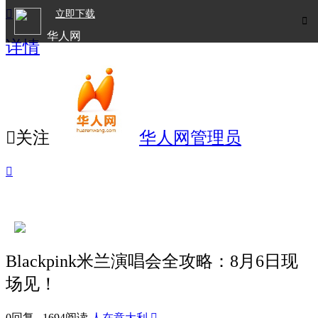

立即下载

华人网
详情
欧洲华人生活APP

关注
华人网管理员

Blackpink米兰演唱会全攻略：8月6日现
场见！
0回复 1694阅读
人在意大利
