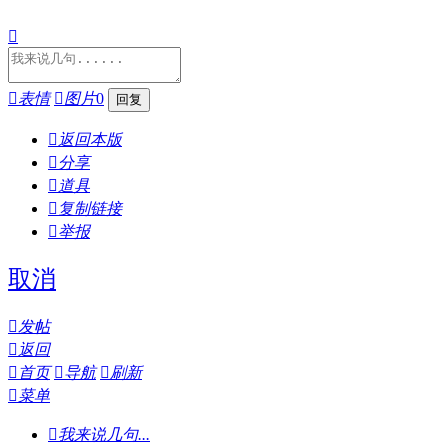


表情

图片
0

返回本版

分享

道具

复制链接

举报
取消

发帖

返回

首页

导航

刷新

菜单

我来说几句...