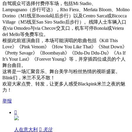
自驾观众可选择付费停车场，包括Mi Stadio、
Lampugnano（步行可达），Rho Fiera、Merlata Bloom、Molino
Dorino（M1线至Bonola站后步行）以及Centro Sarca或Bicocca
Village（M5线至San Siro Stadio后步行）。残障人士车辆入口
在via Omodeo与via Checov交叉口，机车可停Bonola或Veiera
del Mello等免费车位。
根据此前巡演曲目，本场可能演唱的歌曲包括《Kill This
Love》《Pink Venom》《How You Like That》《Shut Down》
《Pretty Savage》《Boombayah》《Ddu-Du Ddu-Du》《As If
It’s Your Last》《Forever Young》等，并穿插四位成员的个人
舞台曲目。
这将是一场汇聚音乐、舞台美学与粉丝热情的视听盛宴。
Blink们，米兰不见不散！
欢迎大家点赞、转发，让更多人感受Blackpink米兰之夜的魅
力！
举报

人在意大利

关注