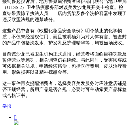
接到多起投诉后，地方警察局消费者保护部门联合当地卫生局
（ULSS 2）卫生防疫服务部对该美发沙龙展开突击检查。检
查结果震惊了执法人员——店内货架及多个洗护容器中发现了
违反欧盟法规的违禁成分。
这些产品中含有《欧盟化妆品安全条例》明令禁止的化学物
质，不仅未经授权使用，而且被明确列为对人体有害。被查封
的产品中包括洗发水、护发乳及护理精华等，均被当场没收。
目前该沙龙已被卫生机构正式通报，经营者将面临巨额罚款及
暂停营业等惩罚，相关调查仍在继续。与此同时，受害顾客或
可依据相关法规，申请经济赔偿，包括医疗费用、皮肤治疗费
用、形象损害以及精神抚慰金等。
这一事件再次提醒消费者，选择美容美发服务时应注意店铺是
否正规经营，所用产品是否合规，必要时可主动索要产品标签
或合格证书。
举报
