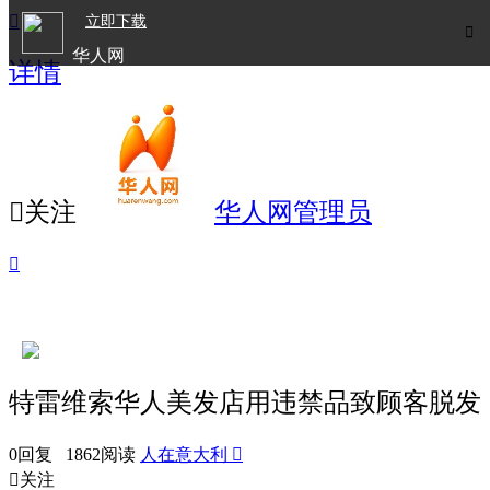

立即下载

华人网
详情
欧洲华人生活APP

关注
华人网管理员

特雷维索华人美发店用违禁品致顾客脱发
0回复 1862阅读
人在意大利


关注