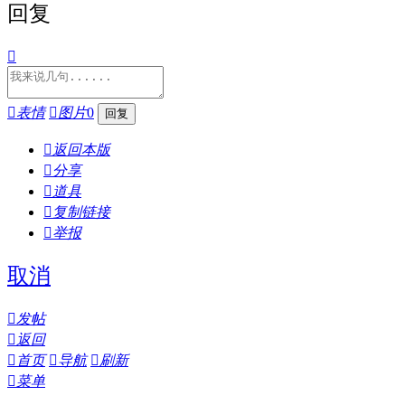
回复


表情

图片
0

返回本版

分享

道具

复制链接

举报
取消

发帖

返回

首页

导航

刷新

菜单