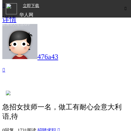

立即下载

华人网
详情
欧洲华人生活APP
476a43

急招女技师一名，做工有耐心会意大利
语,待
0回复 1731阅读
招聘求职
