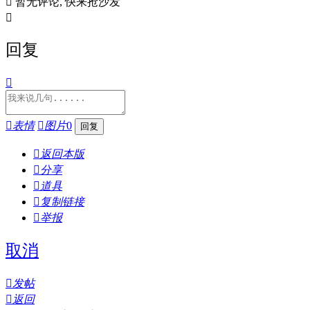

暂无评论, 快来抢沙发

回复


表情

图片
0

返回本版

分享

道具

复制链接

举报
取消

发帖

返回