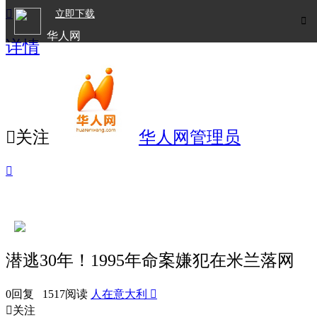

立即下载

华人网
详情
欧洲华人生活APP

关注
华人网管理员

潜逃30年！1995年命案嫌犯在米兰落网
0回复 1517阅读
人在意大利


关注