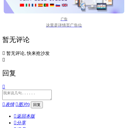
广告
这里是详情页广告位
暂无评论

暂无评论, 快来抢沙发

回复


表情

图片
0

返回本版

分享