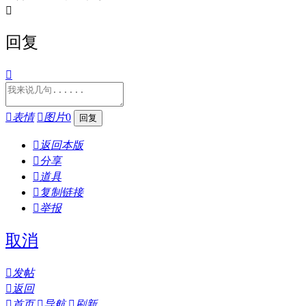

回复


表情

图片
0

返回本版

分享

道具

复制链接

举报
取消

发帖

返回

首页

导航

刷新