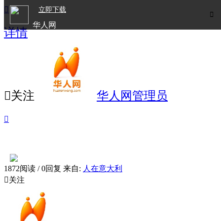

立即下载

华人网
详情
欧洲华人生活APP

关注
华人网管理员

1872阅读 / 0回复
来自:
人在意大利

关注