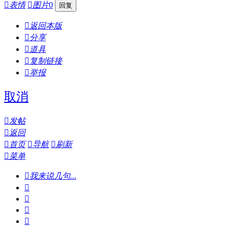

表情

图片
0

返回本版

分享

道具

复制链接

举报
取消

发帖

返回

首页

导航

刷新

菜单

我来说几句...



