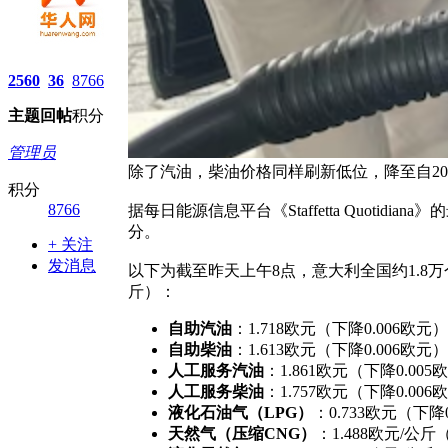
2560
36
8766
主题
回帖
积分
管理员
除了汽油，柴油价格同样刷新低位，降至自202
积分
8766
据每日能源信息平台《Staffetta Quot
分。
+ 关注
发消息
以下为截至昨天上午8点，意大利全国约1.8万个
斤）：
自助汽油
：1.718欧元（下降0.006欧元
自助柴油
：1.613欧元（下降0.006欧元
人工服务汽油
：1.861欧元（下降0.00
人工服务柴油
：1.757欧元（下降0.00
液化石油气（LPG）
：0.733欧元（下降
天然气（压缩CNG）
：1.488欧元/公斤