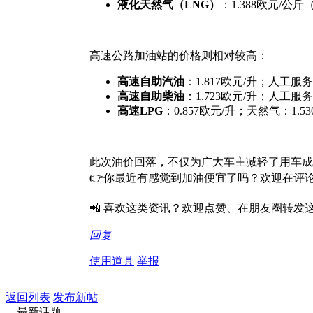
液化天然气（LNG）
：1.388欧元/公
高速公路加油站的价格则相对较高：
高速自助汽油
：1.817欧元/升；人工服务
高速自助柴油
：1.723欧元/升；人工服务
高速LPG
：0.857欧元/升；天然气：1.5
此次油价回落，不仅为广大车主减轻了用车
👉你最近有感觉到加油便宜了吗？欢迎在评
📲 喜欢这类资讯？欢迎点赞、在朋友圈转
回复
使用道具
举报
返回列表
发布新帖
最新话题