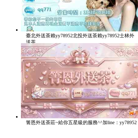
臺北外送茶賴yy78952北投外送茶賴yy78952士林外
送茶
箐恩外送茶莊~給你五星級的服務^^加line：yy78952