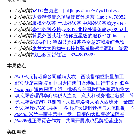
2 小时前
💸TG主頻道：[url]https://t.me/+ZyxTbuLw-
2 小时前
大臺灣暖箐恩頂級優質外送茶+line：yy78952
2 小时前
板橋外送茶 土城外送茶 中和外送茶賴yy7895
3 小时前
臺北外送茶賴yy78952北投外送茶賴yy78952士
3 小时前
箐恩外送茶莊~給你五星級的服務^^加line：y
4 小时前
8.6要闻：第四波热浪袭卷全意27城发红色预
4 小时前
米兰六大购物中心接炸弹威胁紧急疏散，线索
5 小时前
找巴多瓦暂住证，3242892899
本周热点
00e1e0
服装裁剪公司诚聘大衣、西装搭铺或批量加工
到位快递
吉隆坡寄中国大陆澳门香港回国行李文件低至
linzhipeng
通俗易懂！运一批铝合金围栏配件海运加拿大
华人网管理员
华商纳税人注意！意大利税务推出新规，简
华人网管理员
7.31要闻：大量摩洛哥人涌入西班牙；全国
华人网管理员
8.1要闻：多地扩大短租管控与人流限制；
86876a
米兰一家主营中、意、日餐的大型餐馆诚聘长
f4dc8b
现正寻觅合作方，共同开展炸鸡品牌经营业务
美图精选