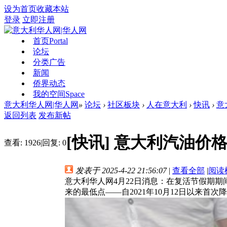
设为首页
收藏本站
登录
立即注册
首页
Portal
论坛
分类广告
新闻
侨界动态
我的空间
Space
意大利华人网|华人网
»
论坛
›
社区板块
›
人在意大利
›
快讯
›
意
返回列表
发布新帖
[快讯]
意大利汽油价
查看:
1926
|
回复:
0
发表于 2025-4-22 21:56:07
|
查看全部
|
阅读
意大利华人网4月22日消息：在复活节假期
来的最低点——自2021年10月12日以来首