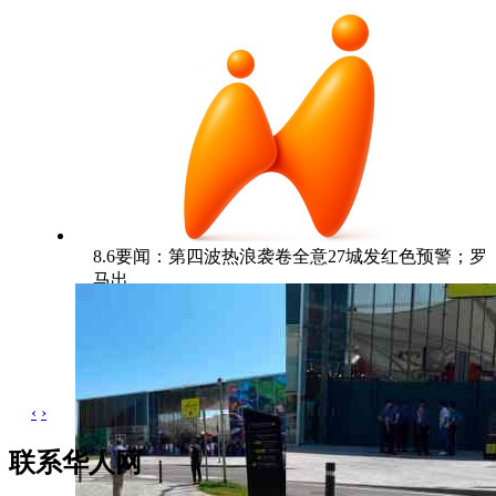
8.6要闻：第四波热浪袭卷全意27城发红色预警；罗
马出
‹
›
联系华人网