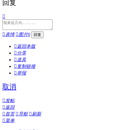
回复


表情

图片
0

返回本版

分享

道具

复制链接

举报
取消

发帖

返回

首页

导航

刷新

菜单