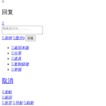

回复


表情

图片
0

返回本版

分享

道具

复制链接

举报
取消

发帖

返回

首页

导航

刷新