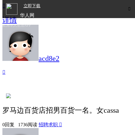

立即下载

华人网
详情
欧洲华人生活APP
acd8e2

罗马边百货店招男百货一名。女cassa
0回复 1736阅读
招聘求职
