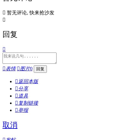

暂无评论, 快来抢沙发

回复


表情

图片
0

返回本版

分享

道具

复制链接

举报
取消

发帖