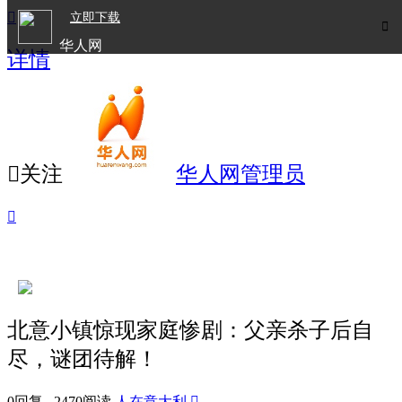

立即下载

华人网
详情
欧洲华人生活APP

关注
华人网管理员

北意小镇惊现家庭惨剧：父亲杀子后自
尽，谜团待解！
0回复 2470阅读
人在意大利
