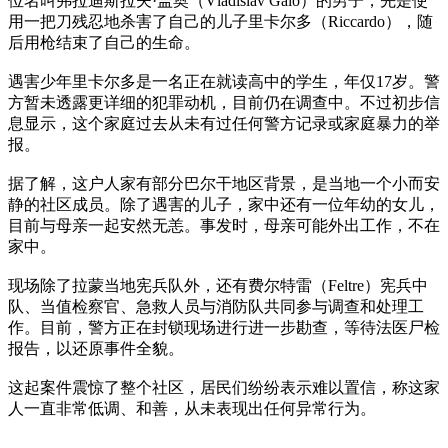
位名叫
弗拉迪斯拉夫·盖奥（Vladislav Gaio）
的男子，先是使
用一把刀残忍地杀害了自己的儿子
里卡尔多（Riccardo）
，随
后用枪结束了自己的生命。
遇害少年里卡尔多是一名正在就读高中的学生，年仅17岁。警
方暂未透露更详细的犯罪动机，目前仍在调查中。不过初步信
息显示，这个家庭过去从未有过任何警方记录或家庭暴力的举
报。
据了解，这户人家有部分巴尔干地区背景，是当地一个小而安
静的社区成员。除了遇害的儿子，家中还有一位年幼的女儿，
目前与母亲一起安然无恙。事发时，母亲可能外出工作，不在
家中。
现场除了拉蒙当地宪兵队外，还有费尔特雷（Feltre）宪兵中
队、当值检察官、急救人员与消防队共同参与调查和处理工
作。目前，警方正在封锁现场进行进一步勘查，等待法医尸检
报告，以还原事件全貌。
这起案件震惊了整个社区，居民们纷纷表示难以置信，称这家
人一直非常低调、和善，从未表现出任何异常行为。