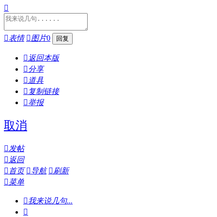


表情

图片
0

返回本版

分享

道具

复制链接

举报
取消

发帖

返回

首页

导航

刷新

菜单

我来说几句...
