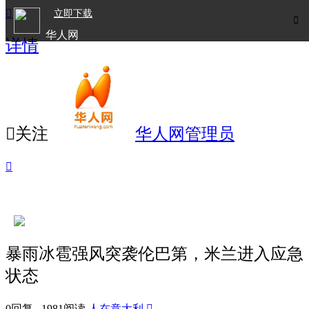

立即下载

华人网
详情
欧洲华人生活APP

关注
华人网管理员

暴雨冰雹强风突袭伦巴第，米兰进入应急
状态
0回复 1981阅读
人在意大利
