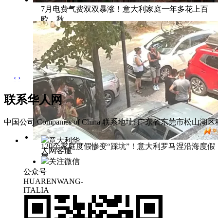
7月电费气费双双暴涨！意大利家庭一年多花上百
欧，秋
‹
›
联系华人网
中国公司 Companies of China
联系地址: 广东省东莞市松山湖区科
意大利华
120个家庭度假惨变“踩坑”！意大利罗马涅沿海度假
人网客服
屋
关注微信
公众号
HUARENWANG-
ITALIA