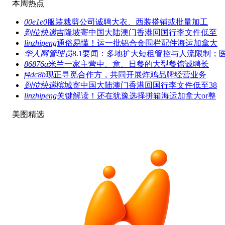
本周热点
00e1e0
服装裁剪公司诚聘大衣、西装搭铺或批量加工
到位快递
吉隆坡寄中国大陆澳门香港回国行李文件低至
linzhipeng
通俗易懂！运一批铝合金围栏配件海运加拿大
华人网管理员
8.1要闻：多地扩大短租管控与人流限制；
86876a
米兰一家主营中、意、日餐的大型餐馆诚聘长
f4dc8b
现正寻觅合作方，共同开展炸鸡品牌经营业务
到位快递
槟城寄中国大陆澳门香港回国行李文件低至38
linzhipeng
关键解读！还在犹豫选择拼箱海运加拿大or整
美图精选