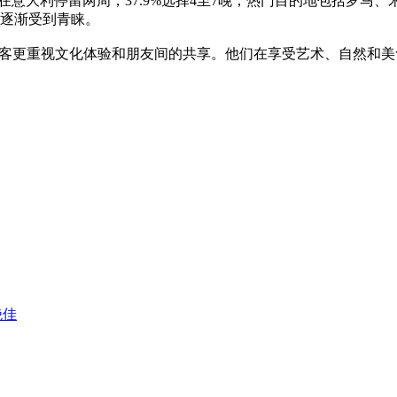
在意大利停留两周，37.9%选择4至7晚，热门目的地包括罗
逐渐受到青睐。
游客更重视文化体验和朋友间的共享。他们在享受艺术、自然和
绝佳