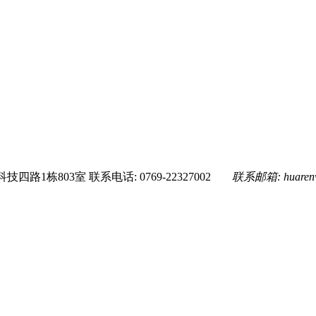
技四路1栋803室
联系电话: 0769-22327002
联系邮箱:
huare