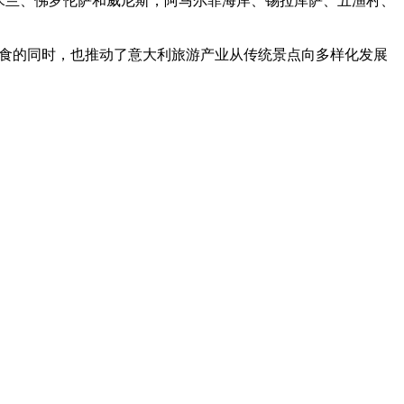
马、米兰、佛罗伦萨和威尼斯，阿马尔菲海岸、锡拉库萨、五渔村、
美食的同时，也推动了意大利旅游产业从传统景点向多样化发展