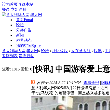
设为首页
收藏本站
登录
立即注册
首页
Portal
论坛
分类广告
新闻
侨界动态
我的空间
Space
意大利华人网|华人网
»
论坛
›
社区板块
›
人在意大利
›
快讯
›
中
返回列表
发布新帖
[快讯]
中国游客爱上
查看:
1816
|
回复:
0
发表于 2025-8-22 10:19:34
|
查看全部
|
阅读
意大利华人网2025年8月22日编译消息：
于“走马观花”的短暂停留，而是越来越多地