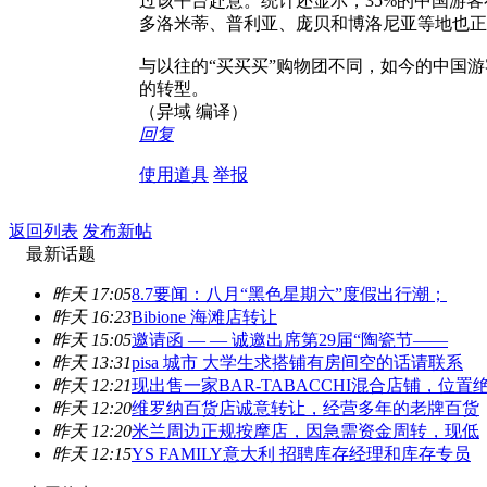
过该平台赴意。统计还显示，35%的中国游客
多洛米蒂、普利亚、庞贝和博洛尼亚等地也正
与以往的“买买买”购物团不同，如今的中国
的转型。
（异域 编译）
回复
使用道具
举报
返回列表
发布新帖
最新话题
昨天 17:05
8.7要闻：八月“黑色星期六”度假出行潮；
昨天 16:23
Bibione 海滩店转让
昨天 15:05
邀请函 — — 诚邀出席第29届“陶瓷节——
昨天 13:31
pisa 城市 大学生求搭铺有房间空的话请联系
昨天 12:21
现出售一家BAR-TABACCHI混合店铺，位置
昨天 12:20
维罗纳百货店诚意转让，经营多年的老牌百货
昨天 12:20
米兰周边正规按摩店，因急需资金周转，现低
昨天 12:15
YS FAMILY意大利 招聘库存经理和库存专员