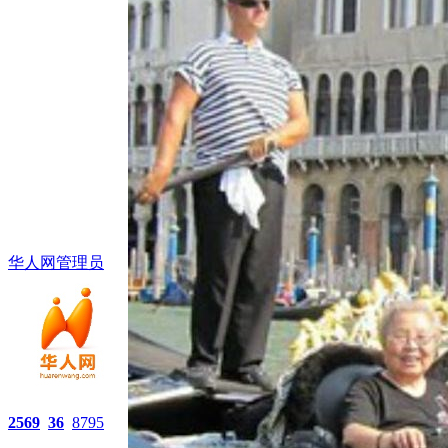
华人网管理员
2569
36
8795