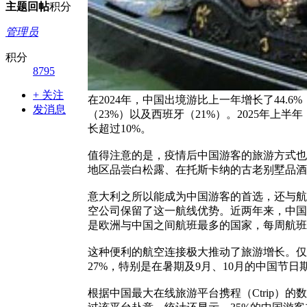
主题
回帖
积分
管理员
积分
8795
+ 关注
在2024年，中国出境游比上一年增长了44.
发消息
（23%）以及西班牙（21%）。2025年上半年
长超过10%。
值得注意的是，疫情后中国游客的旅游方式也
地区品尝白松露、在托斯卡纳的古老别墅品酒
意大利之所以能成为中国游客的首选，还与航
空公司保留了这一航线优势。近两年来，中国
是欧洲与中国之间航班最多的国家，每周航班
这种便利的航空连接极大推动了旅游增长。仅20
27%，特别是在暑期及9月、10月的中国节日
根据中国最大在线旅游平台携程（Ctrip）的