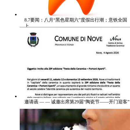
8.7要闻：八月“黑色星期六”度假出行潮；意铁全国
上
邀请函 — — 诚邀出席第29届“陶瓷节——开门迎客”