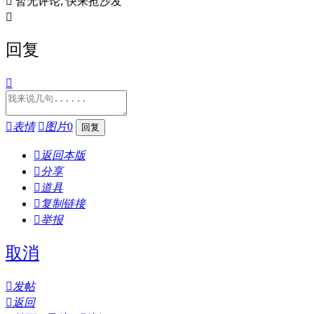

暂无评论, 快来抢沙发

回复


表情

图片
0

返回本版

分享

道具

复制链接

举报
取消

发帖

返回