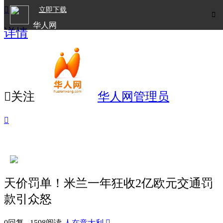

立即下载

华人网
详情
欧洲华人生活APP

关注
华人网管理员

天价罚单！米兰一年狂收2亿欧元交通罚
款引众怒
0回复 1598阅读
人在意大利
