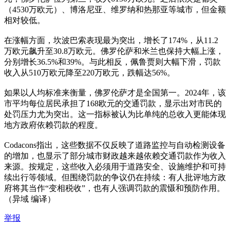
（4530万欧元）、博洛尼亚、维罗纳和热那亚等城市，但金额
相对较低。
在涨幅方面，坎波巴索表现最为突出，增长了174%，从11.2
万欧元飙升至30.8万欧元。佛罗伦萨和米兰也保持大幅上涨，
分别增长36.5%和39%。与此相反，佩鲁贾则大幅下滑，罚款
收入从510万欧元降至220万欧元，跌幅达56%。
如果以人均标准来衡量，佛罗伦萨才是全国第一。2024年，该
市平均每位居民承担了168欧元的交通罚款，显示出对市民的
处罚压力尤为突出。这一指标被认为比单纯的总收入更能体现
地方政府依赖罚款的程度。
Codacons指出，这些数据不仅反映了道路监控与自动检测设备
的增加，也显示了部分城市财政越来越依赖交通罚款作为收入
来源。按规定，这些收入必须用于道路安全、设施维护和可持
续出行等领域。但围绕罚款的争议仍在持续：有人批评地方政
府将其当作“变相税收”，也有人强调罚款的震慑和预防作用。
（异域 编译）
举报