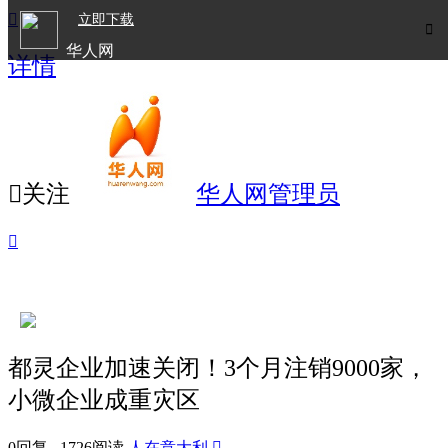

立即下载

华人网
详情
欧洲华人生活APP

关注
华人网管理员

都灵企业加速关闭！3个月注销9000家，
小微企业成重灾区
0回复 1726阅读
人在意大利
