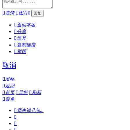

表情

图片
0

返回本版

分享

道具

复制链接

举报
取消

发帖

返回

首页

导航

刷新

菜单

我来说几句...


