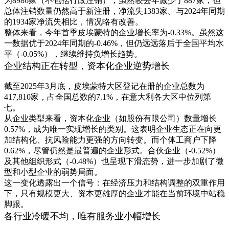
为8986家（不包括行政注销），虽然较去年减少了887家，但
总体注销数量仍然高于新注册，净流失1383家。与2024年同期
的1934家净流失相比，情况略有改善。
整体来看，今年首季皮埃蒙特的企业增长率为-0.33%。虽然这
一数据优于2024年同期的-0.46%，但仍远远落后于全国平均水
平（-0.05%），继续维持负增长趋势。
企业结构正在转型，资本化企业逆势增长
截至2025年3月底，皮埃蒙特大区登记在册的企业总数为
417,810家，占全国总数的7.1%，在意大利各大区中位列第
七。
从企业类型来看，资本化企业（如股份有限公司）数量增长
0.57%，成为唯一实现增长的类别。这表明企业生态正在向更
加结构化、抗风险能力更强的方向转变。而个体工商户下降
0.62%，尽管仍然是最普遍的企业形式。合伙企业（-0.52%）
及其他组织形式（-0.48%）也呈现下滑态势，进一步加剧了微
型和小型企业的弱势局面。
这一变化透露出一个信号：在经济压力和结构调整的双重作用
下，只有规模更大、资本更雄厚的企业才能在当前环境中站稳
脚跟。
各行业冷暖不均，唯有服务业小幅增长