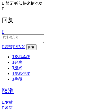

暂无评论, 快来抢沙发

回复


表情

图片
0

返回本版

分享

道具

复制链接

举报
取消

发帖

返回