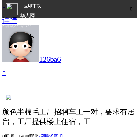

立即下载

华人网
详情
欧洲华人生活APP
126ba6

颜色半棉毛工厂招聘车工一对，要求有居
留，工厂提供楼上住宿，工
0回复 1908阅读
招聘求职
