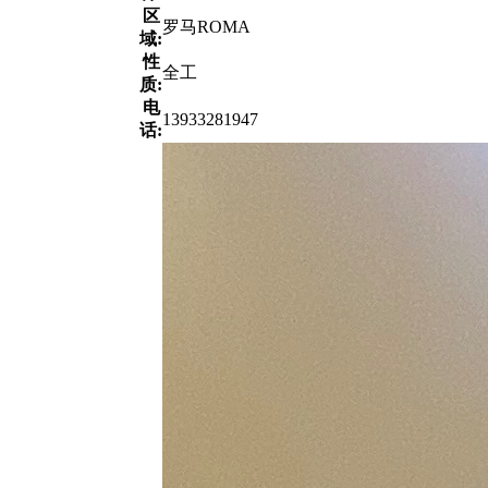
区
罗马ROMA
域:
性
全工
质:
电
13933281947
话: