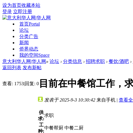
设为首页
收藏本站
登录
立即注册
首页
Portal
论坛
分类广告
新闻
侨界动态
我的空间
Space
意大利华人网|华人网
»
论坛
›
分类信息
›
招聘求职
›
餐饮/酒吧
›
返回列表
发布新帖
目前在中餐馆工作，
查看:
1753
|
回复:
0
发表于 2025-9-3 10:30:42
来自手机
|
查看全
供
求职
求:
工
中餐帮厨 中餐二厨
种: