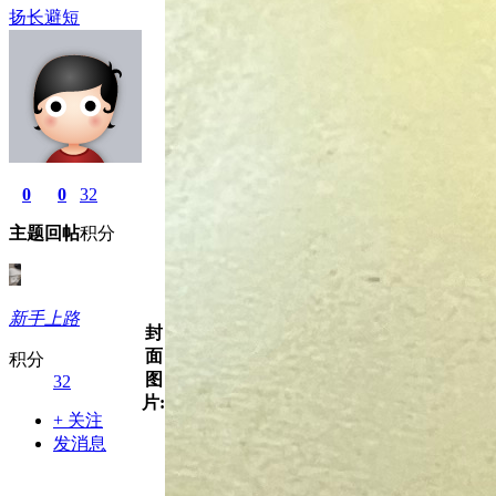
扬长避短
0
0
32
主题
回帖
积分
新手上路
封
面
积分
图
32
片:
+ 关注
发消息