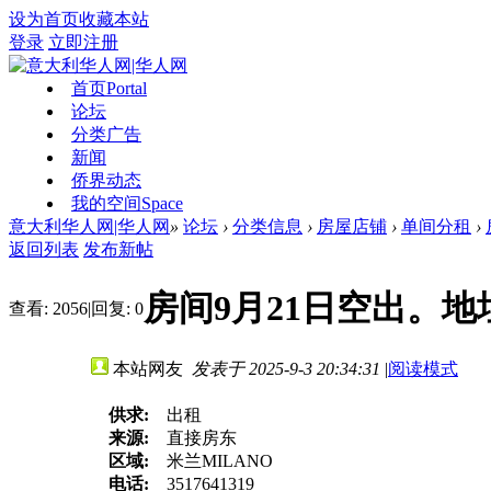
设为首页
收藏本站
登录
立即注册
首页
Portal
论坛
分类广告
新闻
侨界动态
我的空间
Space
意大利华人网|华人网
»
论坛
›
分类信息
›
房屋店铺
›
单间分租
›
返回列表
发布新帖
房间9月21日空出。地址：Vi
查看:
2056
|
回复:
0
本站网友
发表于 2025-9-3 20:34:31
|
阅读模式
供求:
出租
来源:
直接房东
区域:
米兰MILANO
电话:
3517641319