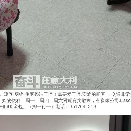
.10。暖气 网络 住家整洁干净！需要爱干净.安静的租客 ，交通非常方便附近 1
分钟。购物便利，周一，周四，周六附近有卖散摊，有多家公司.Esse
00全包。（押一付一）电话：3517641319