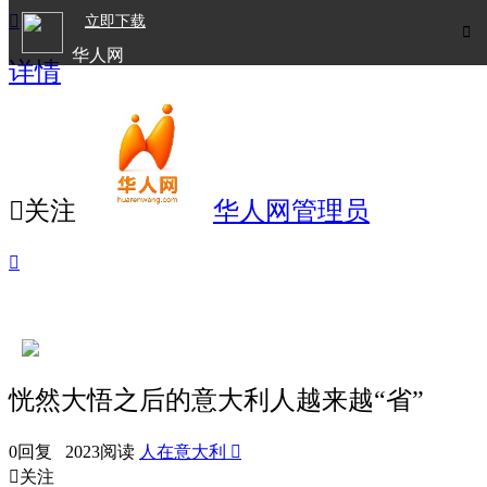

立即下载

华人网
详情
欧洲华人生活APP

关注
华人网管理员

恍然大悟之后的意大利人越来越“省”
0回复 2023阅读
人在意大利


关注