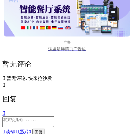
广告
这里是详情页广告位
暂无评论

暂无评论, 快来抢沙发

回复


表情

图片
0