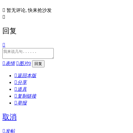

暂无评论, 快来抢沙发

回复


表情

图片
0

返回本版

分享

道具

复制链接

举报
取消

发帖