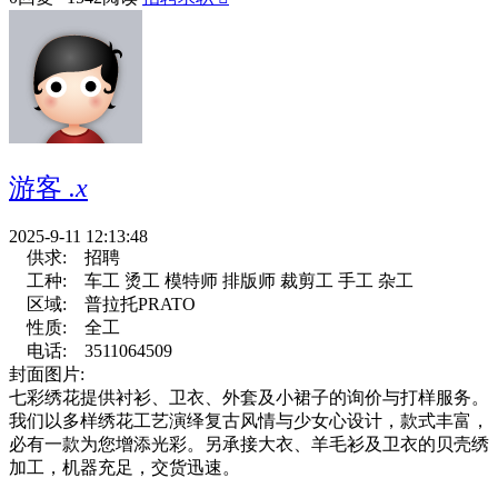
游客
.x
2025-9-11 12:13:48
供求:
招聘
工种:
车工 烫工 模特师 排版师 裁剪工 手工 杂工
区域:
普拉托PRATO
性质:
全工
电话:
3511064509
封面图片:
七彩绣花提供衬衫、卫衣、外套及小裙子的询价与打样服务。
我们以多样绣花工艺演绎复古风情与少女心设计，款式丰富，
必有一款为您增添光彩。另承接大衣、羊毛衫及卫衣的贝壳绣
加工，机器充足，交货迅速。