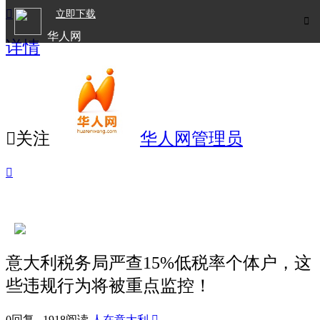

立即下载

华人网
详情
欧洲华人生活APP

关注
华人网管理员

意大利税务局严查15%低税率个体户，这
些违规行为将被重点监控！
0回复 1918阅读
人在意大利
