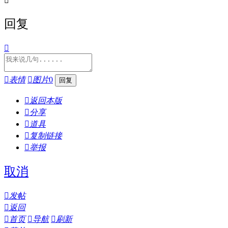

回复


表情

图片
0

返回本版

分享

道具

复制链接

举报
取消

发帖

返回

首页

导航

刷新