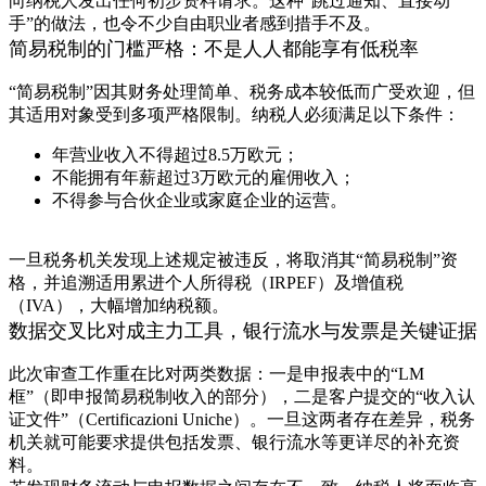
向纳税人发出任何初步资料请求。这种“跳过通知、直接动
手”的做法，也令不少自由职业者感到措手不及。
简易税制的门槛严格：不是人人都能享有低税率
“简易税制”因其财务处理简单、税务成本较低而广受欢迎，但
其适用对象受到多项严格限制。纳税人必须满足以下条件：
年营业收入不得超过8.5万欧元；
不能拥有年薪超过3万欧元的雇佣收入；
不得参与合伙企业或家庭企业的运营。
一旦税务机关发现上述规定被违反，将取消其“简易税制”资
格，并追溯适用累进个人所得税（IRPEF）及增值税
（IVA），大幅增加纳税额。
数据交叉比对成主力工具，银行流水与发票是关键证据
此次审查工作重在比对两类数据：一是申报表中的“LM
框”（即申报简易税制收入的部分），二是客户提交的“收入认
证文件”（Certificazioni Uniche）。一旦这两者存在差异，税务
机关就可能要求提供包括发票、银行流水等更详尽的补充资
料。