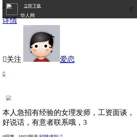

立即下载

华人网
详情
欧洲华人生活APP

关注
爱恋

本人急招有经验的女理发师，工资面谈，
好说话，有意者联系哦，3
0回复 1955阅读
招聘求职
