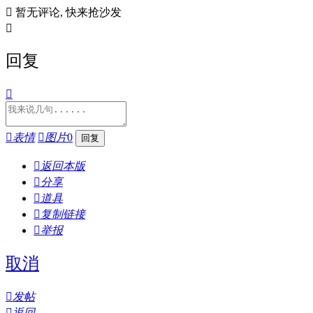

暂无评论, 快来抢沙发

回复


表情

图片
0

返回本版

分享

道具

复制链接

举报
取消

发帖

返回