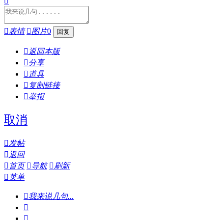


表情

图片
0

返回本版

分享

道具

复制链接

举报
取消

发帖

返回

首页

导航

刷新

菜单

我来说几句...

