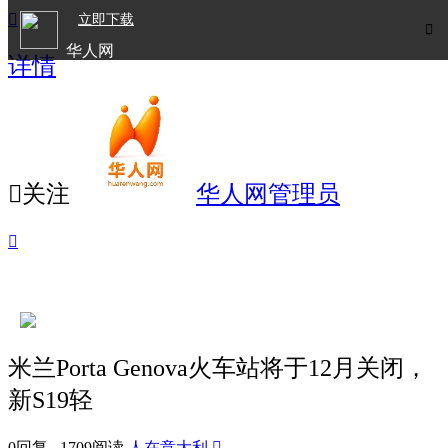

立即下载

华人网
详情
欧洲华人生活APP

关注
华人网管理员

米兰Porta Genova火车站将于12月关闭，
新S19轻
0回复 1709阅读
人在意大利
