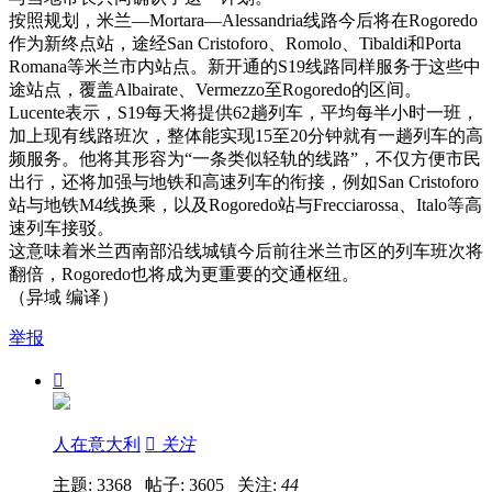
按照规划，米兰—Mortara—Alessandria线路今后将在Rogoredo
作为新终点站，途经San Cristoforo、Romolo、Tibaldi和Porta
Romana等米兰市内站点。新开通的S19线路同样服务于这些中
途站点，覆盖Albairate、Vermezzo至Rogoredo的区间。
Lucente表示，S19每天将提供62趟列车，平均每半小时一班，
加上现有线路班次，整体能实现15至20分钟就有一趟列车的高
频服务。他将其形容为“一条类似轻轨的线路”，不仅方便市民
出行，还将加强与地铁和高速列车的衔接，例如San Cristoforo
站与地铁M4线换乘，以及Rogoredo站与Frecciarossa、Italo等高
速列车接驳。
这意味着米兰西南部沿线城镇今后前往米兰市区的列车班次将
翻倍，Rogoredo也将成为更重要的交通枢纽。
（异域 编译）
举报

人在意大利

关注
主题: 3368 帖子: 3605
关注:
44