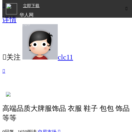

立即下载

华人网
详情
欧洲华人生活APP

关注
clc11

高端品质大牌服饰品 衣服 鞋子 包包 饰品
等等
0回复 1650阅读
交易市场
