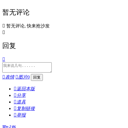
暂无评论

暂无评论, 快来抢沙发

回复


表情

图片
0

返回本版

分享

道具

复制链接

举报