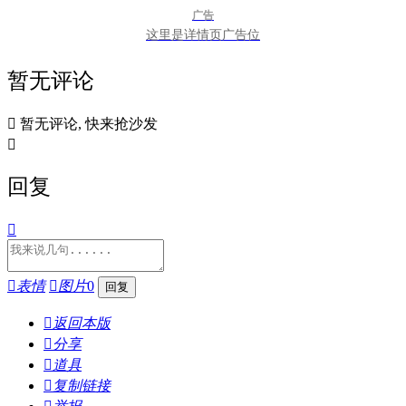
广告
这里是详情页广告位
暂无评论

暂无评论, 快来抢沙发

回复


表情

图片
0

返回本版

分享

道具

复制链接