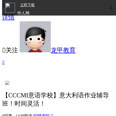

立即下载

华人网
详情
欧洲华人生活APP

关注
龙甲教育

【CCCMI意语学校】意大利语作业辅导
班！时间灵活！
0回复 1428阅读
招聘求职
