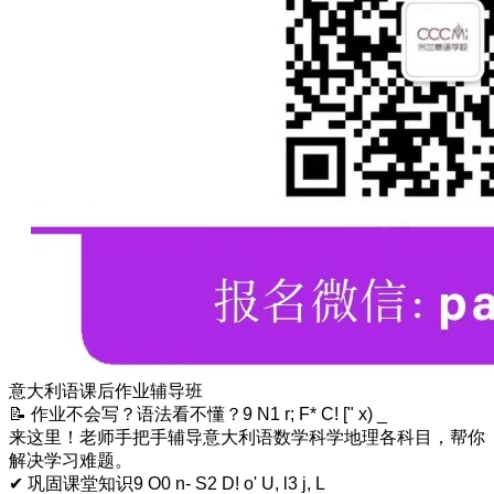
意大利语课后作业辅导班
📝 作业不会写？语法看不懂？
9 N1 r; F* C! [" x) _
来这里！老师手把手辅导意大利语数学科学地理各科目，帮你
解决学习难题。
✔ 巩固课堂知识
9 O0 n- S2 D! o' U, l3 j, L