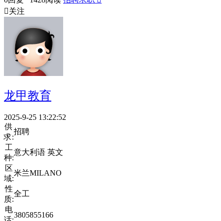

关注
龙甲教育
2025-9-25 13:22:52
供
招聘
求:
工
意大利语 英文
种:
区
米兰MILANO
域:
性
全工
质:
电
3805855166
话: