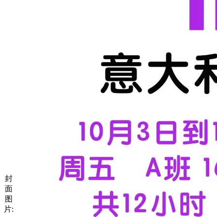
封
面
图
片: