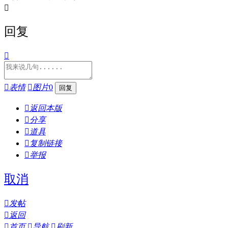

回复


表情

图片
0

返回本版

分享

道具

复制链接

举报
取消

发帖

返回

首页

导航

刷新