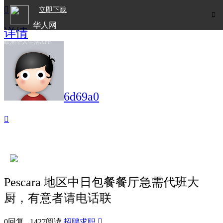

立即下载

华人网
详情
欧洲华人生活APP
6d69a0

Pescara 地区中日包餐餐厅急需代班大
厨，有意者请电话联
0回复 1427阅读
招聘求职
