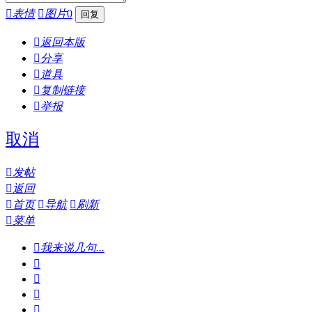

表情

图片
0

返回本版

分享

道具

复制链接

举报
取消

发帖

返回

首页

导航

刷新

菜单

我来说几句...



