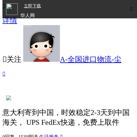

立即下载

华人网
详情
欧洲华人生活APP

关注
A-全国进口物流-尘

意大利寄到中国，时效稳定2-3天到中国
海关， UPS FedEx快递，免费上取件
0回复 1530阅读
生活服务
