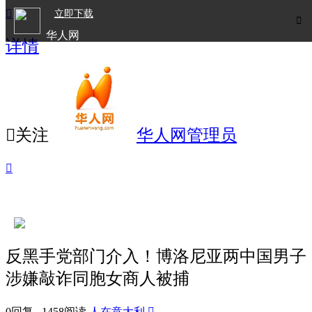

立即下载

华人网
详情
欧洲华人生活APP

关注
华人网管理员

反黑手党部门介入！博洛尼亚两中国男子
涉嫌敲诈同胞女商人被捕
0回复 1458阅读
人在意大利
