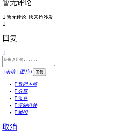
暂无评论

暂无评论, 快来抢沙发

回复


表情

图片
0

返回本版

分享

道具

复制链接

举报
取消