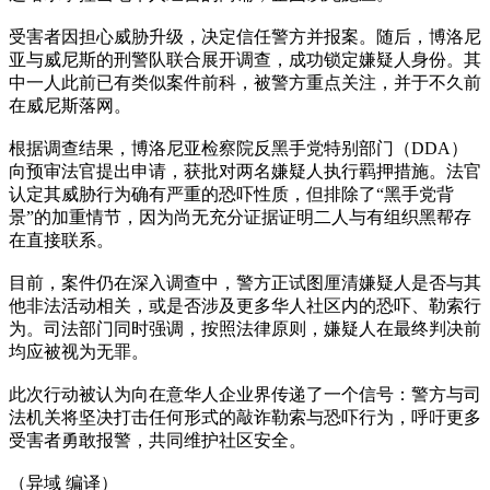
受害者因担心威胁升级，决定信任警方并报案。随后，博洛尼
亚与威尼斯的刑警队联合展开调查，成功锁定嫌疑人身份。其
中一人此前已有类似案件前科，被警方重点关注，并于不久前
在威尼斯落网。
根据调查结果，博洛尼亚检察院反黑手党特别部门（DDA）
向预审法官提出申请，获批对两名嫌疑人执行羁押措施。法官
认定其威胁行为确有严重的恐吓性质，但排除了“黑手党背
景”的加重情节，因为尚无充分证据证明二人与有组织黑帮存
在直接联系。
目前，案件仍在深入调查中，警方正试图厘清嫌疑人是否与其
他非法活动相关，或是否涉及更多华人社区内的恐吓、勒索行
为。司法部门同时强调，按照法律原则，嫌疑人在最终判决前
均应被视为无罪。
此次行动被认为向在意华人企业界传递了一个信号：警方与司
法机关将坚决打击任何形式的敲诈勒索与恐吓行为，呼吁更多
受害者勇敢报警，共同维护社区安全。
（异域 编译）