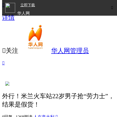

立即下载

华人网
详情
欧洲华人生活APP

关注
华人网管理员

外行！米兰火车站22岁男子抢“劳力士”，
结果是假货！
0回复 1268阅读
人在意大利
