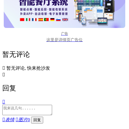
广告
这里是详情页广告位
暂无评论

暂无评论, 快来抢沙发

回复


表情

图片
0