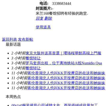
电话:
3338683444
封面图片:
-
米兰168餐馆招聘有经验的跑堂.
回复
删除
使用道具
返回列表
发布新帖
最新话题
2 小时前
東京大阪外送茶首選｜瓔珞桜華館高端上門服
3 小时前
餐馆转让
3 小时前
罗马套房出租，位于离地铁站A线Numidio Qua
3 小时前
餐馆转让
11 小时前
蒋伦香湖北人也叫KK开按摩店的在这和她妹妹
11 小时前
蒋伦香湖北人也叫KK开按摩店的在这和她妹妹
11 小时前
蒋伦香湖北人也叫KK开按摩店的在这和她妹妹
11 小时前
蒋伦香湖北人也叫KK开按摩店的在这和她妹妹
本周热点
00e1e0
服装裁剪公司诚聘大衣、西装搭铺或批量加工