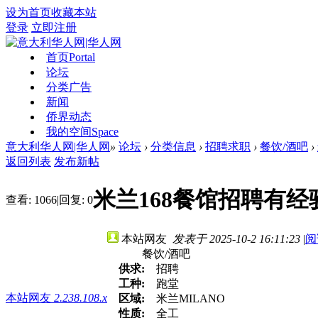
设为首页
收藏本站
登录
立即注册
首页
Portal
论坛
分类广告
新闻
侨界动态
我的空间
Space
意大利华人网|华人网
»
论坛
›
分类信息
›
招聘求职
›
餐饮/酒吧
›
返回列表
发布新帖
米兰168餐馆招聘有经
查看:
1066
|
回复:
0
本站网友
发表于 2025-10-2 16:11:23
|
阅
餐饮/酒吧
供求:
招聘
工种:
跑堂
本站网友
2.238.108.x
区域:
米兰MILANO
性质:
全工