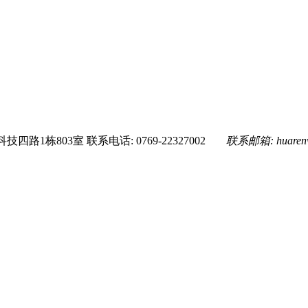
技四路1栋803室
联系电话: 0769-22327002
联系邮箱:
huare