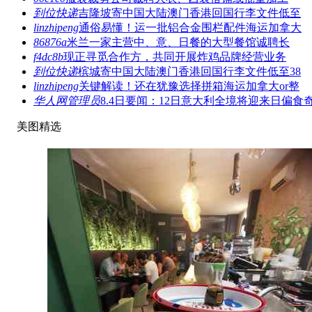
到位快递
吉隆坡寄中国大陆澳门香港回国行李文件低至
linzhipeng
通俗易懂！运一批铝合金围栏配件海运加拿大
86876a
米兰一家主营中、意、日餐的大型餐馆诚聘长
f4dc8b
现正寻觅合作方，共同开展炸鸡品牌经营业务
到位快递
槟城寄中国大陆澳门香港回国行李文件低至38
linzhipeng
关键解读！还在犹豫选择拼箱海运加拿大or整
华人网管理员
8.4日要闻：12日意大利全境将迎来日偏食
美图精选