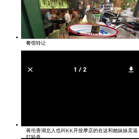
餐馆转让
蒋伦香湖北人也叫KK开按摩店的在这和她妹妹卖逼
打轮盘