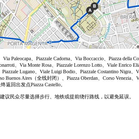
pa、Piazzale Cadorna、Via Boccaccio、Piazza della Concilia
uonarroti、Via Monte Rosa、Piazzale Lorenzo Lotto、Viale Enrico
zale Lugano、Viale Luigi Bodio、Piazzale Costantino Nigra、Vial
Corso Buenos Aires（全线封闭）、Piazza Oberdan、Corso Venezia、Via
o，最终返回出发点Piazza Castello。
建议民众尽量选择步行、地铁或提前绕行路线，以避免延误。