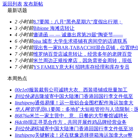
返回列表
发布新帖
最新话题
2 小时前
8.7要闻：八月“黑色星期六”度假出行潮；
3 小时前
Bibione 海滩店转让
4 小时前
邀请函 — — 诚邀出席第29届“陶瓷节——
6 小时前
pisa 城市 大学生求搭铺有房间空的话请联系
7 小时前
现出售一家BAR-TABACCHI混合店铺，位置绝
7 小时前
维罗纳百货店诚意转让，经营多年的老牌百货
7 小时前
米兰周边正规按摩店，因急需资金周转，现低
7 小时前
YS FAMILY意大利 招聘库存经理和库存专员
本周热点
00e1e0
服装裁剪公司诚聘大衣、西装搭铺或批量加工
到位快递
吉隆坡寄中国大陆澳门香港回国行李文件低至
linzhipeng
通俗易懂！运一批铝合金围栏配件海运加拿大
华人网管理员
8.1要闻：多地扩大短租管控与人流限制；
86876a
米兰一家主营中、意、日餐的大型餐馆诚聘长
f4dc8b
现正寻觅合作方，共同开展炸鸡品牌经营业务
到位快递
槟城寄中国大陆澳门香港回国行李文件低至38
linzhipeng
关键解读！还在犹豫选择拼箱海运加拿大or整