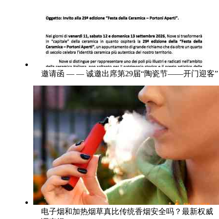
邀请函 — — 诚邀出席第29届“陶瓷节——开门迎客”
电子烟和加热烟草真比传统香烟安全吗？最新权威