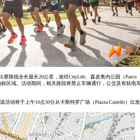
跑，比赛路线全长最长20公里，途经CityLife、森皮奥内公园（Parco
onte Stella山丘等地标区域。活动期间，相关路段将禁止车辆通行，公交及有轨
将于上午10点30分从卡斯特罗广场（Piazza Castello）出