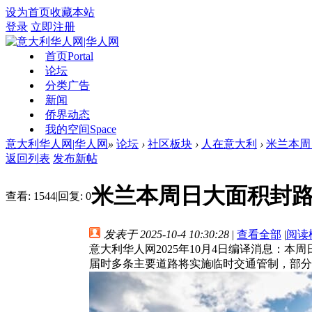
设为首页
收藏本站
登录
立即注册
首页
Portal
论坛
分类广告
新闻
侨界动态
我的空间
Space
意大利华人网|华人网
»
论坛
›
社区板块
›
人在意大利
›
米兰本周
返回列表
发布新帖
米兰本周日大面积封
查看:
1544
|
回复:
0
发表于 2025-10-4 10:30:28
|
查看全部
|
阅读
意大利华人网2025年10月4日编译消息：本周日（10
届时多条主要道路将实施临时交通管制，部分