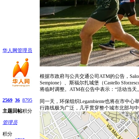
华人网管理员
根据市政府与公共交通公司ATM的公告，Salomon城
Sempione）、斯福尔扎城堡（Castello Sfo
将临时调整。ATM在公告中表示：“活动当
2569
36
8795
同一天，环保组织Legambiente也将在市中
行路线极为广泛，几乎贯穿整个城市北部与中
主题
回帖
积分
管理员
积分