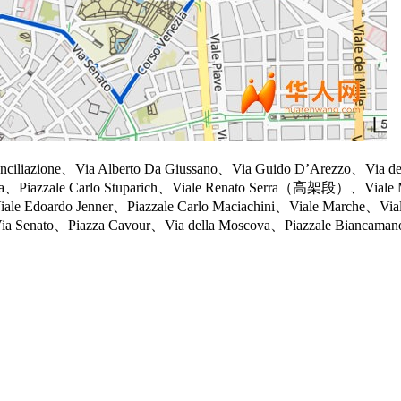
zione、Via Alberto Da Giussano、Via Guido D’Arezzo、Via de
 Elia、Piazzale Carlo Stuparich、Viale Renato Serra（高架段）、Viale 
e Edoardo Jenner、Piazzale Carlo Maciachini、Viale Marche、Via
 Senato、Piazza Cavour、Via della Moscova、Piazzale Biancaman