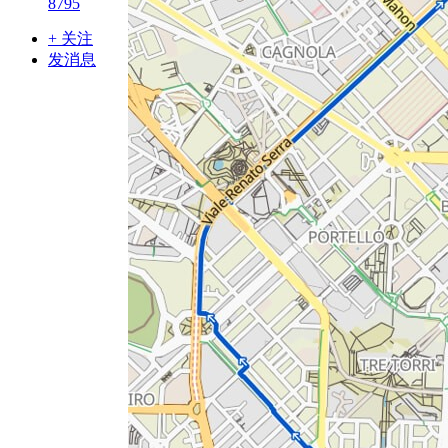
8795
+ 关注
发消息