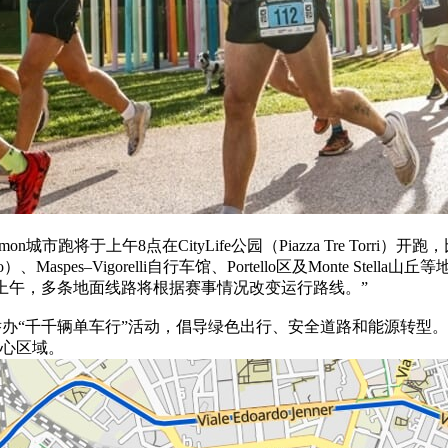
市跑将于上午8点在CityLife公园（Piazza Tre Torri）开
rzesco）、Maspes–Vigorelli自行车馆、Portello区及M
天上午，多条地面线路将根据赛事情况改变运行路线。”
心举办“千千辆单车行”活动，倡导绿色出行、安全道路和能源转型。该活动
心区域。