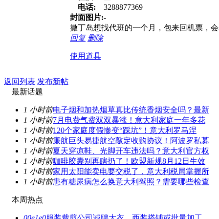
电话:
3288877369
封面图片:
-
撒丁岛想找代班的一个月，包来回机票，会
回复
删除
使用道具
返回列表
发布新帖
最新话题
1 小时前
电子烟和加热烟草真比传统香烟安全吗？最新
1 小时前
7月电费气费双双暴涨！意大利家庭一年多花
1 小时前
120个家庭度假惨变“踩坑”！意大利罗马涅
1 小时前
廉航巨头易捷航空敲定收购协议！阿波罗私募
1 小时前
夏天穿凉鞋、光脚开车违法吗？意大利官方权
1 小时前
咖啡胶囊别再瞎扔了！欧盟新规8月12日生效
1 小时前
家用太阳能卖电要交税了，意大利税局掌握所
1 小时前
患有糖尿病怎么换意大利驾照？需要哪些检查
本周热点
00e1e0
服装裁剪公司诚聘大衣、西装搭铺或批量加工