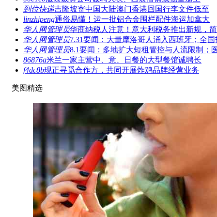
到位快递
吉隆坡寄中国大陆澳门香港回国行李文件低至
linzhipeng
通俗易懂！运一批铝合金围栏配件海运加拿大
华人网管理员
华商纳税人注意！意大利税务推出新规，简
华人网管理员
7.31要闻：大量摩洛哥人涌入西班牙；全国
华人网管理员
8.1要闻：多地扩大短租管控与人流限制；
86876a
米兰一家主营中、意、日餐的大型餐馆诚聘长
f4dc8b
现正寻觅合作方，共同开展炸鸡品牌经营业务
美图精选