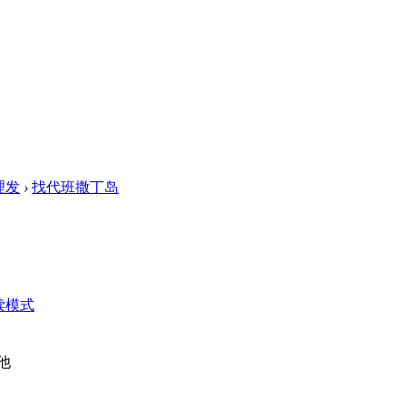
理发
›
找代班撒丁岛
读模式
其他