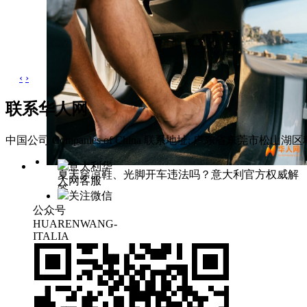
‹
›
联系华人网
中国公司 Companies of China
联系地址: 广东省东莞市松山湖区科
意大利华
夏天穿凉鞋、光脚开车违法吗？意大利官方权威解
人网客服
答
关注微信
公众号
HUARENWANG-
ITALIA