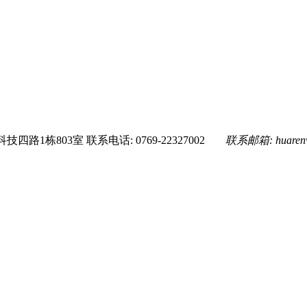
技四路1栋803室
联系电话: 0769-22327002
联系邮箱:
huare