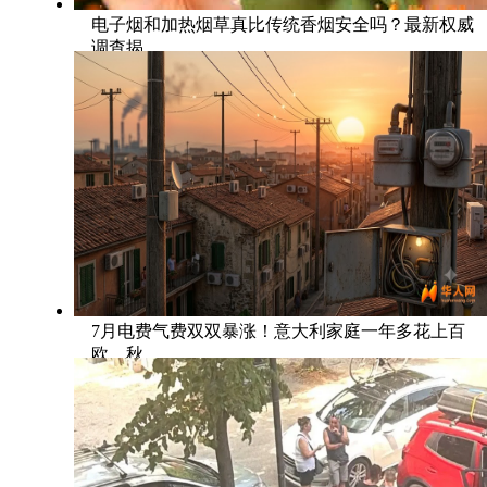
电子烟和加热烟草真比传统香烟安全吗？最新权威
调查揭
7月电费气费双双暴涨！意大利家庭一年多花上百
欧，秋