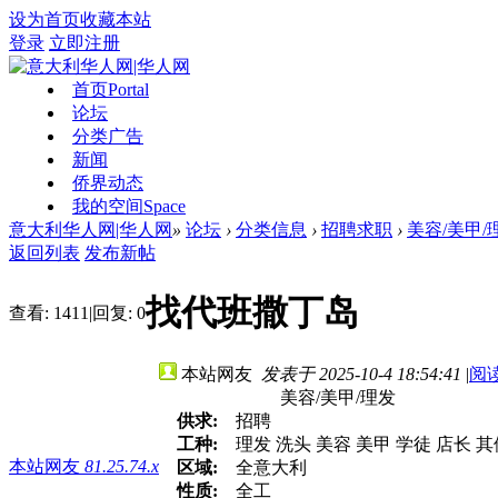
设为首页
收藏本站
登录
立即注册
首页
Portal
论坛
分类广告
新闻
侨界动态
我的空间
Space
意大利华人网|华人网
»
论坛
›
分类信息
›
招聘求职
›
美容/美甲/
返回列表
发布新帖
找代班撒丁岛
查看:
1411
|
回复:
0
本站网友
发表于 2025-10-4 18:54:41
|
阅
美容/美甲/理发
供求:
招聘
工种:
理发 洗头 美容 美甲 学徒 店长 
本站网友
81.25.74.x
区域:
全意大利
性质:
全工