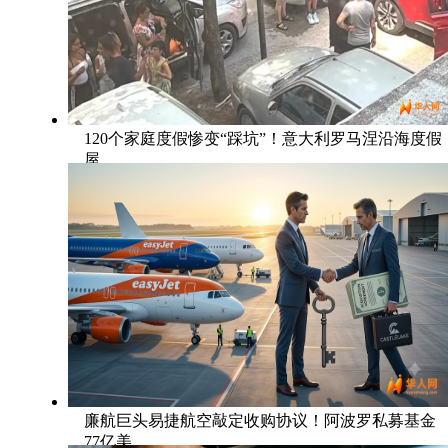
120个家庭度假惨变“踩坑”！意大利罗马涅沿海度假
屋
廉航巨头易捷航空敲定收购协议！阿波罗私募基金
77亿美