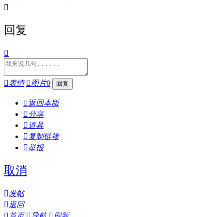

回复


表情

图片
0

返回本版

分享

道具

复制链接

举报
取消

发帖

返回

首页

导航

刷新