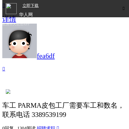

立即下载

华人网
详情
欧洲华人生活APP
fea6df

车工 PARMA皮包工厂需要车工和数名，
联系电话 3389539199
0回复 1304阅读
招聘求职
