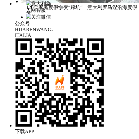
意大利华
120个家庭度假惨变“踩坑”！意大利罗马涅沿海度假
人网客服
屋
关注微信
公众号
HUARENWANG-
ITALIA
下载APP