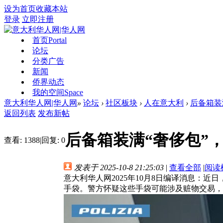
设为首页
收藏本站
登录
立即注册
首页
Portal
论坛
分类广告
新闻
侨界动态
我的空间
Space
意大利华人网|华人网
»
论坛
›
社区板块
›
人在意大利
›
后备箱装
返回列表
发布新帖
后备箱装满“奢侈包”
查看:
1388
|
回复:
0
发表于 2025-10-8 21:25:03
|
查看全部
|
阅读
意大利华人网2025年10月8日编译消息：近日
手袋。警方怀疑这些手袋可能涉及赃物交易，目前已