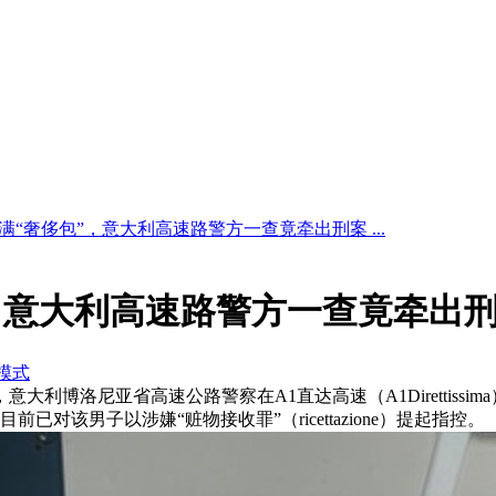
满“奢侈包”，意大利高速路警方一查竟牵出刑案 ...
，意大利高速路警方一查竟牵出
模式
，意大利博洛尼亚省高速公路警察在A1直达高速（A1Direttis
对该男子以涉嫌“赃物接收罪”（ricettazione）提起指控。