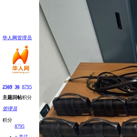
华人网管理员
2569
36
8795
主题
回帖
积分
管理员
积分
8795
+ 关注