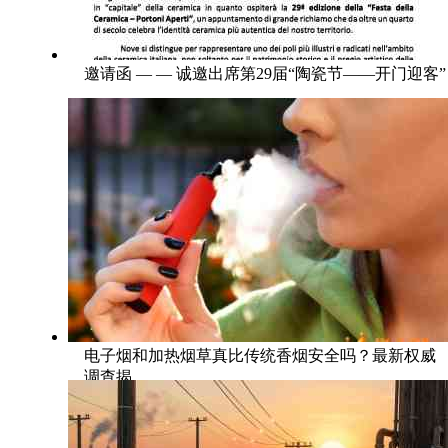
邀请函 — — 诚邀出席第29届“陶瓷节——开门迎客”
电子烟和加热烟草真比传统香烟安全吗？最新权威
调查揭