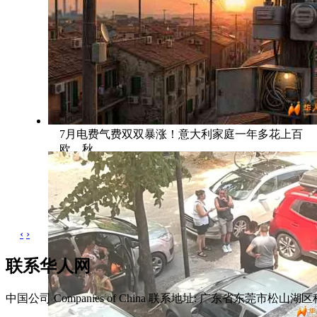
7月电费气费双双暴涨！意大利家庭一年多花上百
欧，秋
‹
›
联系华人网
中国公司 Companies of China
联系地址: 广东省东莞市松山湖区科