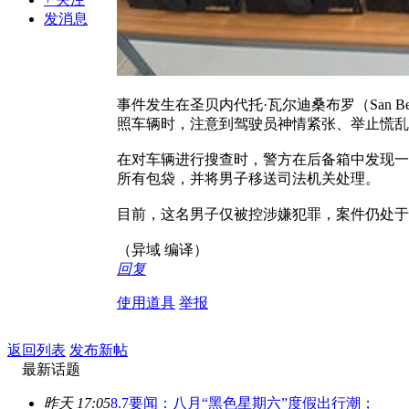
发消息
事件发生在圣贝内代托·瓦尔迪桑布罗（San Bened
照车辆时，注意到驾驶员神情紧张、举止慌乱
在对车辆进行搜查时，警方在后备箱中发现一
所有包袋，并将男子移送司法机关处理。
目前，这名男子仅被控涉嫌犯罪，案件仍处于
（异域 编译）
回复
使用道具
举报
返回列表
发布新帖
最新话题
昨天 17:05
8.7要闻：八月“黑色星期六”度假出行潮；