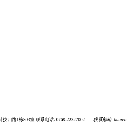
技四路1栋803室
联系电话: 0769-22327002
联系邮箱:
huare