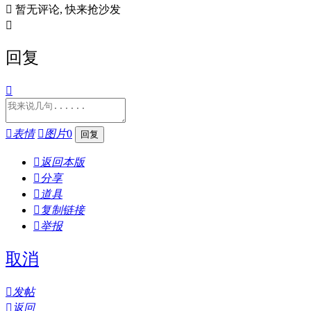

暂无评论, 快来抢沙发

回复


表情

图片
0

返回本版

分享

道具

复制链接

举报
取消

发帖

返回