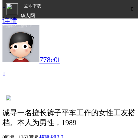

立即下载

华人网
详情
欧洲华人生活APP
778c0f

诚寻一名擅长裤子平车工作的女性工友搭
档。本人为男性，1989
0回复 1362阅读
招聘求职
